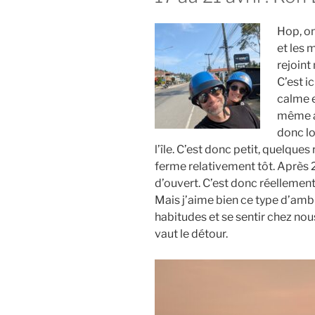
Hop, on
et les 
rejoint
C’est i
calme 
même au
donc lo
l’île. C’est donc petit, quelque
ferme relativement tôt. Après 22
d’ouvert. C’est donc réellement 
Mais j’aime bien ce type d’ambi
habitudes et se sentir chez nous
vaut le détour.