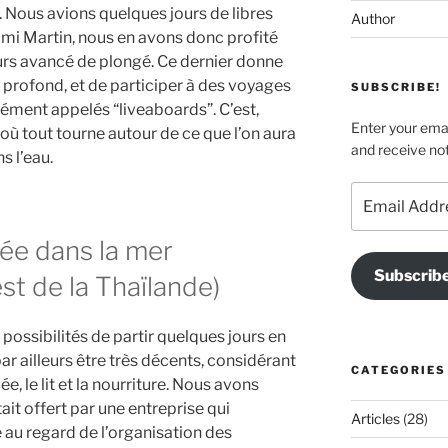
 Nous avions quelques jours de libres
Author
ami Martin, nous en avons donc profité
ours avancé de plongé. Ce dernier donne
us profond, et de participer à des voyages
SUBSCRIBE!
ément appelés “liveaboards”. C’est,
Enter your emai
 où tout tourne autour de ce que l’on aura
and receive not
s l’eau.
Email
Address
ngée dans la mer
Subscrib
st de la Thaïlande)
 possibilités de partir quelques jours en
ar ailleurs être très décents, considérant
CATEGORIES
ée, le lit et la nourriture. Nous avons
ait offert par une entreprise qui
Articles
(28)
e au regard de l’organisation des