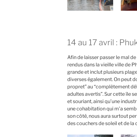
14 au 17 avril : Phu
Afin de laisser passer le mal 
rendus dans la vieille ville de 
grande et inclut plusieurs plag
diverses également. On peut do
propret” au “complètement délu
adultes avertis”. Sur cette île
et souriant, ainsi qu’une indus
une cohabitation qui m’a semblé
son côté, nous aura surtout per
des couchers de soleil et de la 