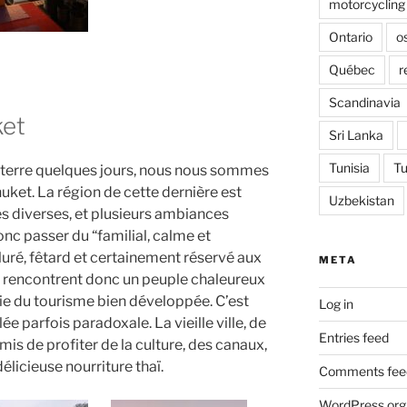
motorcycling
Ontario
o
Québec
r
Scandinavia
ket
Sri Lanka
Tunisia
Tu
de terre quelques jours, nous nous sommes
Phuket. La région de cette dernière est
Uzbekistan
es diverses, et plusieurs ambiances
nc passer du “familial, calme et
ré, fêtard et certainement réservé aux
META
 se rencontrent donc un peuple chaleureux
trie du tourisme bien développée. C’est
Log in
e parfois paradoxale. La vieille ville, de
Entries feed
mis de profiter de la culture, des canaux,
délicieuse nourriture thaï.
Comments fee
WordPress.org