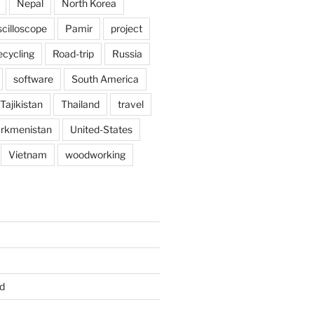
Nepal
North Korea
scilloscope
Pamir
project
ecycling
Road-trip
Russia
software
South America
Tajikistan
Thailand
travel
rkmenistan
United-States
Vietnam
woodworking
d