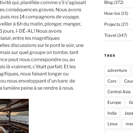
ivité qui, planifiée comme s’il s’agissait
Blog
(372)
r des conséquences graves. Nous avons
How-tos
(15)
, puis nos 14 compagnons de voyage.
eiller à 6h du matin, plonger, manger,
Projects
(27)
r 5 jours. I-DÉ-AL! Nous avons
Travel
(347)
isir, entre les magnifiques
lles discussions sur le pont le soir, une
 jamais sur quel groupe on tombe, tant
TAGS
ance peut nous correspondre ou, au
s là vraiment, c’était parfait. Et les
adventure
ifiques, nous faisant longer ou
, ou nous enveloppant d’un banc de
Cars
Cau
 lumière peine à se rendre à nous.
Central Asia
Europe
G
India
Jap
Linux
med