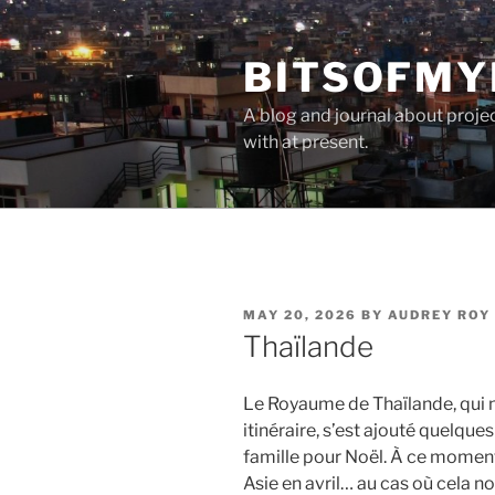
Skip
to
BITSOFMY
content
A blog and journal about proje
with at present.
POSTED
MAY 20, 2026
BY
AUDREY ROY
ON
Thaïlande
Le Royaume de Thaïlande, qui n’
itinéraire, s’est ajouté quelqu
famille pour Noël. À ce moment
Asie en avril… au cas où cela no