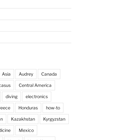
Asia
Audrey
Canada
casus
Central America
diving
electronics
reece
Honduras
how-to
an
Kazakhstan
Kyrgyzstan
icine
Mexico