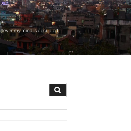
hatever my mind is occupied
Search