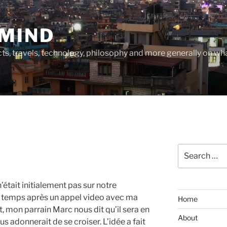
MIND
cts, travels, technology, philosophy and more generally on w
Search
for:
était initialement pas sur notre
es temps après un appel video avec ma
Home
, mon parrain Marc nous dit qu’il sera en
About
us adonnerait de se croiser. L’idée a fait