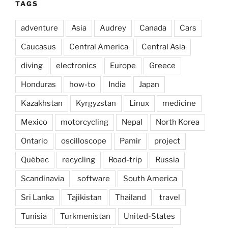
TAGS
adventure
Asia
Audrey
Canada
Cars
Caucasus
Central America
Central Asia
diving
electronics
Europe
Greece
Honduras
how-to
India
Japan
Kazakhstan
Kyrgyzstan
Linux
medicine
Mexico
motorcycling
Nepal
North Korea
Ontario
oscilloscope
Pamir
project
Québec
recycling
Road-trip
Russia
Scandinavia
software
South America
Sri Lanka
Tajikistan
Thailand
travel
Tunisia
Turkmenistan
United-States