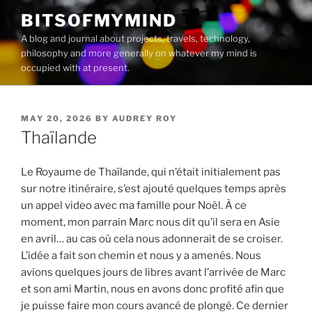
Skip
BITSOFMYMIND
to
A blog and journal about projects, travels, technology,
content
philosophy and more generally on whatever my mind is
occupied with at present.
POSTED
MAY 20, 2026
BY
AUDREY ROY
ON
Thaïlande
Le Royaume de Thaïlande, qui n’était initialement pas
sur notre itinéraire, s’est ajouté quelques temps après
un appel video avec ma famille pour Noël. À ce
moment, mon parrain Marc nous dit qu’il sera en Asie
en avril… au cas où cela nous adonnerait de se croiser.
L’idée a fait son chemin et nous y a amenés. Nous
avions quelques jours de libres avant l’arrivée de Marc
et son ami Martin, nous en avons donc profité afin que
je puisse faire mon cours avancé de plongé. Ce dernier