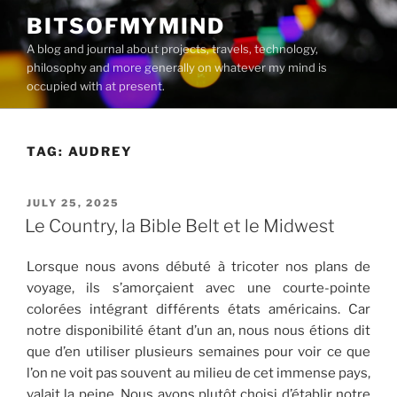
Skip
BITSOFMYMIND
to
A blog and journal about projects, travels, technology,
content
philosophy and more generally on whatever my mind is
occupied with at present.
TAG:
AUDREY
POSTED
JULY 25, 2025
ON
Le Country, la Bible Belt et le Midwest
Lorsque nous avons débuté à tricoter nos plans de
voyage, ils s’amorçaient avec une courte-pointe
colorées intégrant différents états américains. Car
notre disponibilité étant d’un an, nous nous étions dit
que d’en utiliser plusieurs semaines pour voir ce que
l’on ne voit pas souvent au milieu de cet immense pays,
valait la peine. Nous avons plutôt choisi d’établir notre