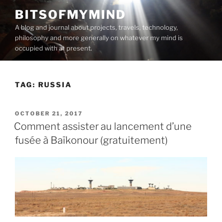
Skip
BITSOFMYMIND
to
A blog and journal about projects, travels, technology,
content
philosophy and more generally on whatever my mind is
occupied with at present.
TAG:
RUSSIA
POSTED
OCTOBER 21, 2017
ON
Comment assister au lancement d’une
fusée à Baïkonour (gratuitement)