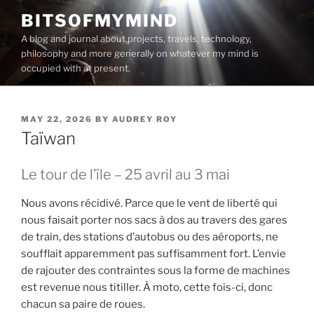
Skip
BITSOFMYMIND
to
A blog and journal about projects, travels, technology,
content
philosophy and more generally on whatever my mind is
occupied with at present.
POSTED
MAY 22, 2026
BY
AUDREY ROY
ON
Taïwan
Le tour de l’île – 25 avril au 3 mai
Nous avons récidivé. Parce que le vent de liberté qui
nous faisait porter nos sacs à dos au travers des gares
de train, des stations d’autobus ou des aéroports, ne
soufflait apparemment pas suffisamment fort. L’envie
de rajouter des contraintes sous la forme de machines
est revenue nous titiller. À moto, cette fois-ci, donc
chacun sa paire de roues.