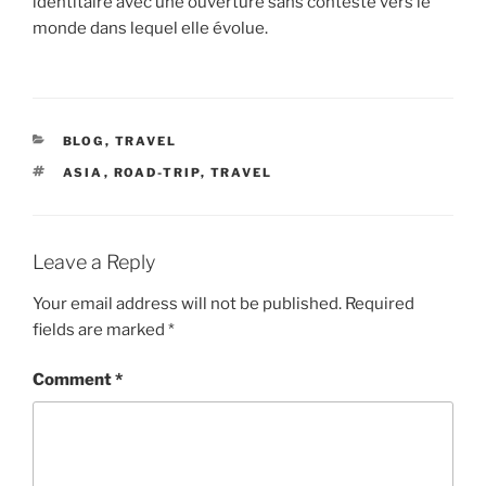
identitaire avec une ouverture sans conteste vers le
monde dans lequel elle évolue.
CATEGORIES
BLOG
,
TRAVEL
TAGS
ASIA
,
ROAD-TRIP
,
TRAVEL
Leave a Reply
Your email address will not be published.
Required
fields are marked
*
Comment
*