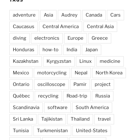
adventure
Asia
Audrey
Canada
Cars
Caucasus
Central America
Central Asia
diving
electronics
Europe
Greece
Honduras
how-to
India
Japan
Kazakhstan
Kyrgyzstan
Linux
medicine
Mexico
motorcycling
Nepal
North Korea
Ontario
oscilloscope
Pamir
project
Québec
recycling
Road-trip
Russia
Scandinavia
software
South America
Sri Lanka
Tajikistan
Thailand
travel
Tunisia
Turkmenistan
United-States