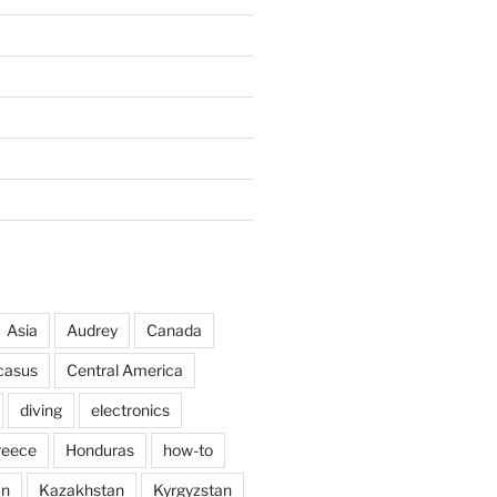
Asia
Audrey
Canada
casus
Central America
diving
electronics
reece
Honduras
how-to
an
Kazakhstan
Kyrgyzstan