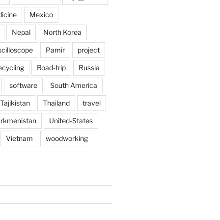
icine
Mexico
Nepal
North Korea
scilloscope
Pamir
project
ecycling
Road-trip
Russia
software
South America
Tajikistan
Thailand
travel
rkmenistan
United-States
Vietnam
woodworking