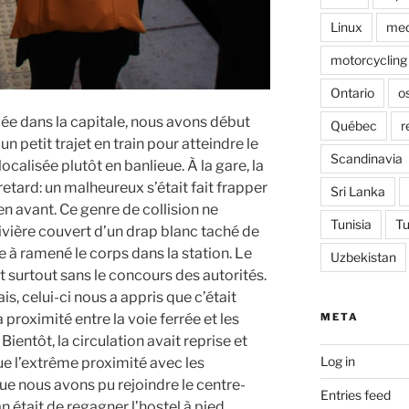
Linux
med
motorcycling
Ontario
o
rivée dans la capitale, nous avons début
Québec
r
 petit trajet en train pour atteindre le
Scandinavia
ocalisée plutôt en banlieue. À la gare, la
 retard: un malheureux s’était fait frapper
Sri Lanka
n avant. Ce genre de collision ne
Tunisia
Tu
ivière couvert d’un drap blanc taché de
e à ramené le corps dans la station. Le
Uzbekistan
t surtout sans le concours des autorités.
s, celui-ci nous a appris que c’était
roximité entre la voie ferrée et les
META
. Bientôt, la circulation avait reprise et
Log in
e l’extrême proximité avec les
ue nous avons pu rejoindre le centre-
Entries feed
an était de regagner l’hostel à pied.