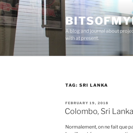
Skip
to
BITSOFMY
content
A blog and journal about proje
with at present.
TAG:
SRI LANKA
POSTED
FEBRUARY 19, 2018
ON
Colombo, Sri Lank
Normalement, on ne fait que pa