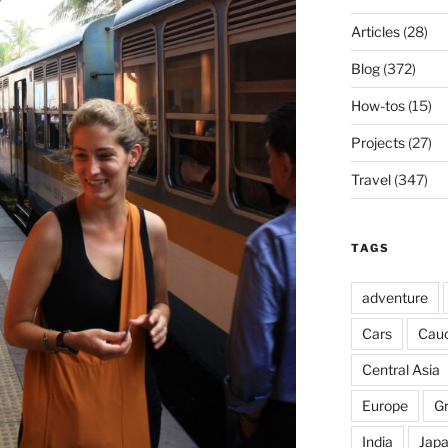
Articles
(28)
Blog
(372)
How-tos
(15)
Projects
(27)
Travel
(347)
TAGS
adventure
Cars
Cau
Central Asia
Europe
G
India
Jap