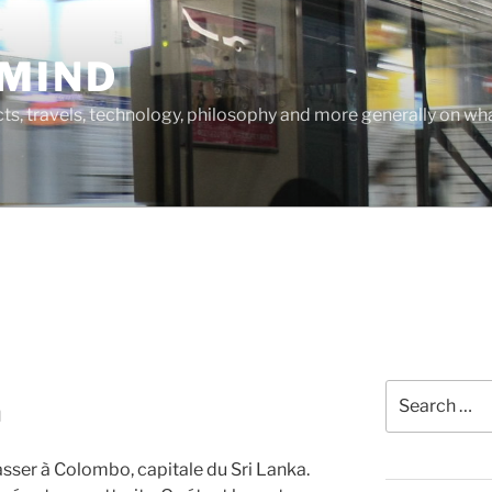
MIND
cts, travels, technology, philosophy and more generally on w
Search
a
for:
sser à Colombo, capitale du Sri Lanka.