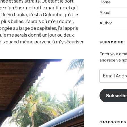
ée et sans attraits. Or, étant le port
Home
iège d’un énorme traffic maritime et qui
About
t le Sri Lanka, c’est à Colombo qu’elles
plus belles. J’aurais dû m’en douter,
Author
ongée au large de capitales, j’ai appris
u, je me serais donné un jour ou deux
tais quand même parvenu à m’y sécuriser
SUBSCRIBE!
Enter your emai
and receive not
Email
Address
Subscrib
CATEGORIES