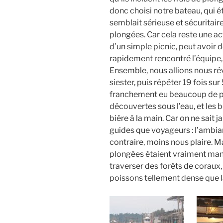
donc choisi notre bateau, qui ét
semblait sérieuse et sécuritair
plongées. Car cela reste une act
d’un simple picnic, peut avoi
rapidement rencontré l’équipe
Ensemble, nous allions nous rév
siester, puis répéter 19 fois su
franchement eu beaucoup de pla
découvertes sous l’eau, et les be
bière à la main. Car on ne sait
guides que voyageurs : l’ambi
contraire, moins nous plaire. Mai
plongées étaient vraiment mang
traverser des forêts de coraux
poissons tellement dense que la