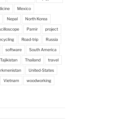
icine
Mexico
Nepal
North Korea
scilloscope
Pamir
project
ecycling
Road-trip
Russia
software
South America
Tajikistan
Thailand
travel
rkmenistan
United-States
Vietnam
woodworking