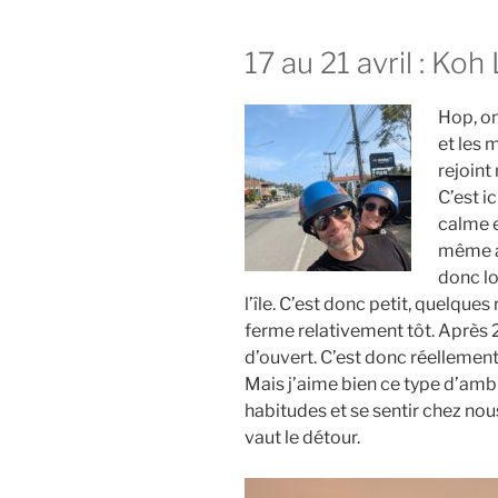
17 au 21 avril : Koh
Hop, on
et les 
rejoint
C’est i
calme 
même au
donc lo
l’île. C’est donc petit, quelque
ferme relativement tôt. Après 22
d’ouvert. C’est donc réellement 
Mais j’aime bien ce type d’ambi
habitudes et se sentir chez nous
vaut le détour.