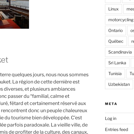
Linux
med
motorcycling
Ontario
o
Québec
r
Scandinavia
ket
Sri Lanka
Tunisia
Tu
de terre quelques jours, nous nous sommes
Phuket. La région de cette dernière est
Uzbekistan
es diverses, et plusieurs ambiances
nc passer du “familial, calme et
ré, fêtard et certainement réservé aux
META
 se rencontrent donc un peuple chaleureux
trie du tourisme bien développée. C’est
Log in
e parfois paradoxale. La vieille ville, de
Entries feed
mis de profiter de la culture, des canaux,