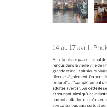
14 au 17 avril : Phu
Afin de laisser passer le mal 
rendus dans la vieille ville de 
grande et inclut plusieurs plag
diverses également. On peut do
propret” au “complètement délu
adultes avertis”. Sur cette île
et souriant, ainsi qu’une indus
une cohabitation qui m’a semblé
son côté, nous aura surtout per