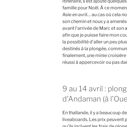
itinéraire, s’est ajouté quelqu
famille pour Noël. À ce moment
Asie en avril… au cas où cela no
son chemin et nous y a amenés.
avant l’arrivée de Marc et son 
afin que je puisse faire mon c
la possibilité d’aller un peu pl
destinés à la plongée, commun
finalement, une minie croisière
réussi à appercevoir ou pas dan
9 au 14 avril : plo
d’Andaman (à l’Oue
En thaïlande, il y a beaucoup de
liveaboards. Les prix peuvent p
qu’ils incluent les frais de plong