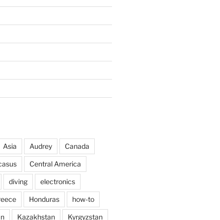
Asia
Audrey
Canada
casus
Central America
diving
electronics
reece
Honduras
how-to
an
Kazakhstan
Kyrgyzstan