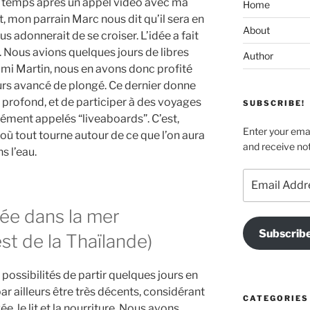
es temps après un appel video avec ma
Home
, mon parrain Marc nous dit qu’il sera en
About
us adonnerait de se croiser. L’idée a fait
 Nous avions quelques jours de libres
Author
ami Martin, nous en avons donc profité
ours avancé de plongé. Ce dernier donne
us profond, et de participer à des voyages
SUBSCRIBE!
ément appelés “liveaboards”. C’est,
Enter your emai
 où tout tourne autour de ce que l’on aura
and receive not
s l’eau.
Email
Address
ngée dans la mer
Subscrib
st de la Thaïlande)
 possibilités de partir quelques jours en
ar ailleurs être très décents, considérant
CATEGORIES
ée, le lit et la nourriture. Nous avons