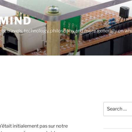
MIND
cts, travels, technology, philosophy and more generally on w
Search
for:
était initialement pas sur notre