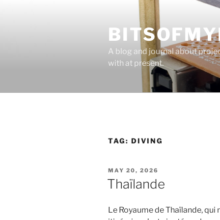
Skip
to
BITSOFMY
content
A blog and journal about proje
with at present.
TAG:
DIVING
POSTED
MAY 20, 2026
ON
Thaïlande
Le Royaume de Thaïlande, qui n’