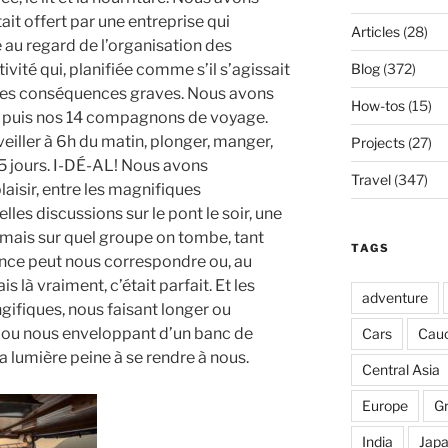
ait offert par une entreprise qui
Articles
(28)
e au regard de l’organisation des
ivité qui, planifiée comme s’il s’agissait
Blog
(372)
r des conséquences graves. Nous avons
How-tos
(15)
, puis nos 14 compagnons de voyage.
eiller à 6h du matin, plonger, manger,
Projects
(27)
r 5 jours. I-DÉ-AL! Nous avons
Travel
(347)
isir, entre les magnifiques
lles discussions sur le pont le soir, une
 jamais sur quel groupe on tombe, tant
TAGS
ance peut nous correspondre ou, au
s là vraiment, c’était parfait. Et les
adventure
ifiques, nous faisant longer ou
, ou nous enveloppant d’un banc de
Cars
Cau
 lumière peine à se rendre à nous.
Central Asia
Europe
G
India
Jap