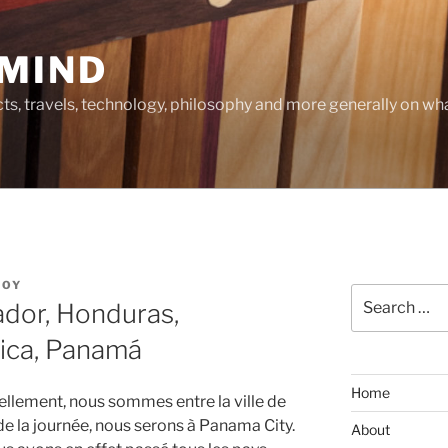
MIND
cts, travels, technology, philosophy and more generally on w
ROY
Search
ador, Honduras,
for:
Rica, Panamá
Home
ellement, nous sommes entre la ville de
 de la journée, nous serons à Panama City.
About