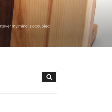
hatever my mind is occupied
Search