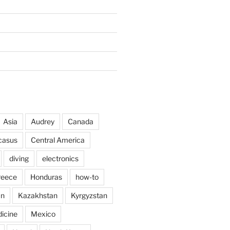
Asia
Audrey
Canada
casus
Central America
diving
electronics
reece
Honduras
how-to
an
Kazakhstan
Kyrgyzstan
icine
Mexico