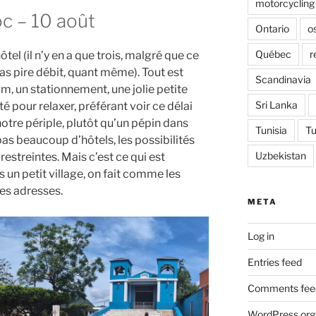
motorcycling
c – 10 août
Ontario
o
Québec
r
tel (il n’y en a que trois, malgré que ce
pas pire débit, quant même). Tout est
Scandinavia
 clim, un stationnement, une jolie petite
Sri Lanka
é pour relaxer, préférant voir ce délai
tre périple, plutôt qu’un pépin dans
Tunisia
Tu
 pas beaucoup d’hôtels, les possibilités
Uzbekistan
estreintes. Mais c’est ce qui est
un petit village, on fait comme les
es adresses.
META
Log in
Entries feed
Comments fee
WordPress.org