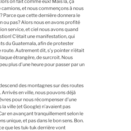
lors on fait comme eux! Mais là, ça
 camions, et nous commençons à nous
? Parce que cette dernière donnera le
ien ou pas? Alors nous en avons profité
ion service, et ciel nous avons quand
tion! C’était une manifestation, qui
ats du Guatemala, afin de protester
 route. Autrement dit, s’y pointer n’était
aque étrangère, de surcroit. Nous
 peu plus d’une heure pour passer par un
, on descend des montagnes sur des routes
 Arrivés en ville, nous pouvons déjà
s lèvres pour nous récompenser d’une
la ville (et Google) n’avaient pas
Car en avançant tranquillement selon le
ens unique, et pas dans le bon sens. Bon.
e que les tuk-tuk derrière vont