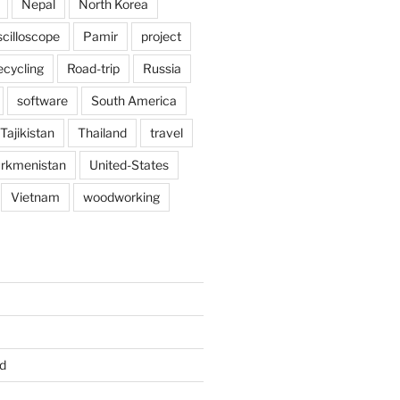
Nepal
North Korea
scilloscope
Pamir
project
ecycling
Road-trip
Russia
software
South America
Tajikistan
Thailand
travel
rkmenistan
United-States
Vietnam
woodworking
d