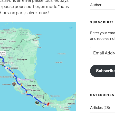
us avons en effet passé tous les pays
Author
de pause pour souffler, en mode “nous
Alors, on part, suivez-nous!
SUBSCRIBE!
Enter your emai
and receive not
Email
Address
Subscrib
CATEGORIES
Articles
(28)