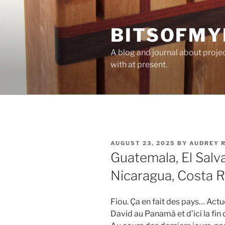
Skip
to
BITSOFMY
content
A blog and journal about proje
with at present.
POSTED
AUGUST 23, 2025
BY
AUDREY 
ON
Guatemala, El Salv
Nicaragua, Costa 
Fiou. Ça en fait des pays… Actu
David au Panamá et d’ici la fin