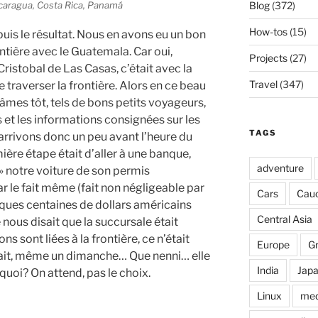
Blog
(372)
icaragua, Costa Rica, Panamá
How-tos
(15)
 puis le résultat. Nous en avons eu un bon
ontière avec le Guatemala. Car oui,
Projects
(27)
ristobal de Las Casas, c’était avec la
Travel
(347)
 traverser la frontière. Alors en ce beau
âmes tôt, tels de bons petits voyageurs,
ts et les informations consignées sur les
TAGS
arrivons donc un peu avant l’heure du
mière étape était d’aller à une banque,
adventure
r » notre voiture de son permis
r le fait même (fait non négligeable par
Cars
Cau
lques centaines de dollars américains
Central Asia
nous disait que la succursale était
 sont liées à la frontière, ce n’était
Europe
G
erait, même un dimanche… Que nenni… elle
India
Jap
 quoi? On attend, pas le choix.
Linux
med