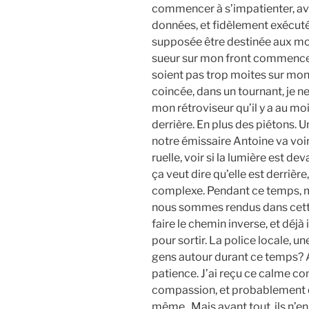
commencer à s’impatienter, avec 
données, et fidèlement exécuté
supposée être destinée aux m
sueur sur mon front commence 
soient pas trop moites sur mon 
coincée, dans un tournant, je ne 
mon rétroviseur qu’il y a au mo
derrière. En plus des piétons. U
notre émissaire Antoine va voir
ruelle, voir si la lumière est de
ça veut dire qu’elle est derrière
complexe. Pendant ce temps, m
nous sommes rendus dans cette 
faire le chemin inverse, et déjà
pour sortir. La police locale, u
gens autour durant ce temps?
patience. J’ai reçu ce calme c
compassion, et probablement 
même. Mais avant tout, ils n’en