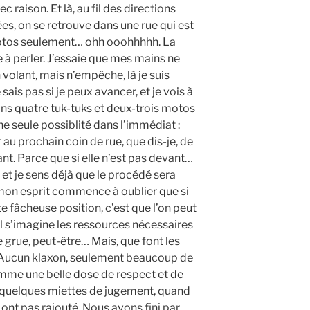
raison. Et là, au fil des directions
es, on se retrouve dans une rue qui est
otos seulement… ohh ooohhhhh. La
à perler. J’essaie que mes mains ne
volant, mais n’empêche, là je suis
sais pas si je peux avancer, et je vois à
ins quatre tuk-tuks et deux-trois motos
ne seule possiblité dans l’immédiat :
 au prochain coin de rue, que dis-je, de
vant. Parce que si elle n’est pas devant…
, et je sens déjà que le procédé sera
on esprit commence à oublier que si
fâcheuse position, c’est que l’on peut
 il s’imagine les ressources nécessaires
ne grue, peut-être… Mais, que font les
 Aucun klaxon, seulement beaucoup de
omme une belle dose de respect et de
quelques miettes de jugement, quand
 ont pas rajouté. Nous avons fini par