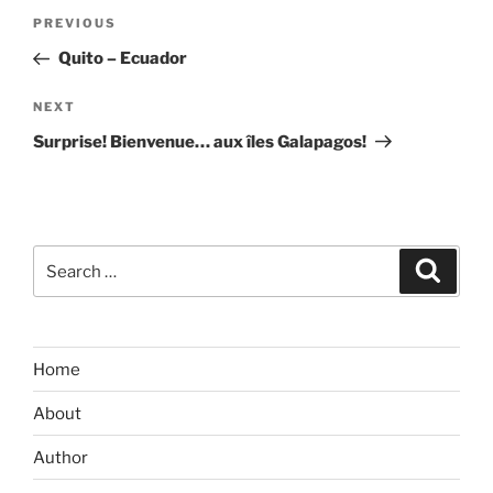
Post
Previous
PREVIOUS
navigation
Post
Quito – Ecuador
Next
NEXT
Post
Surprise! Bienvenue… aux îles Galapagos!
Search
Search
for:
Home
About
Author