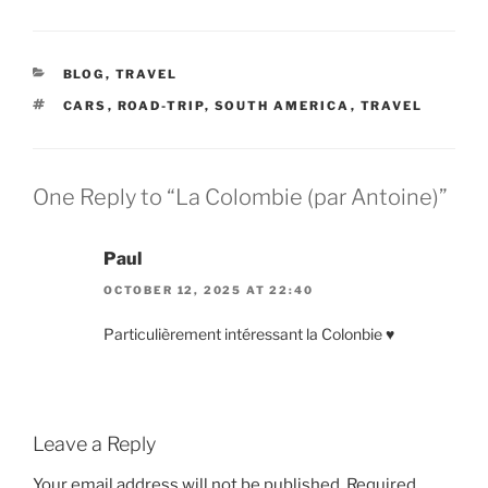
CATEGORIES
BLOG
,
TRAVEL
TAGS
CARS
,
ROAD-TRIP
,
SOUTH AMERICA
,
TRAVEL
One Reply to “La Colombie (par Antoine)”
Paul
OCTOBER 12, 2025 AT 22:40
Particulièrement intéressant la Colonbie ♥️
Leave a Reply
Your email address will not be published.
Required