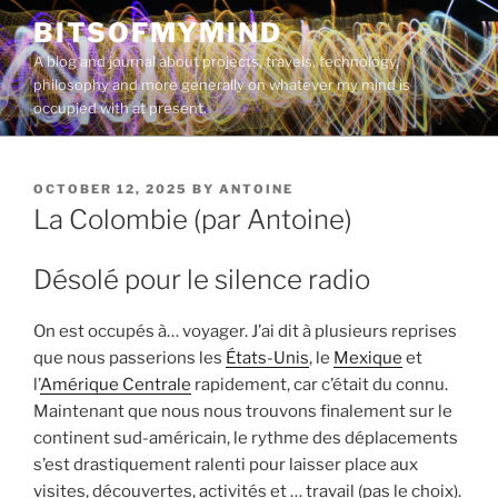
Skip
BITSOFMYMIND
to
A blog and journal about projects, travels, technology,
content
philosophy and more generally on whatever my mind is
occupied with at present.
POSTED
OCTOBER 12, 2025
BY
ANTOINE
ON
La Colombie (par Antoine)
Désolé pour le silence radio
On est occupés à… voyager. J’ai dit à plusieurs reprises
que nous passerions les
États-Unis
, le
Mexique
et
l’
Amérique Centrale
rapidement, car c’était du connu.
Maintenant que nous nous trouvons finalement sur le
continent sud-américain, le rythme des déplacements
s’est drastiquement ralenti pour laisser place aux
visites, découvertes, activités et … travail (pas le choix).