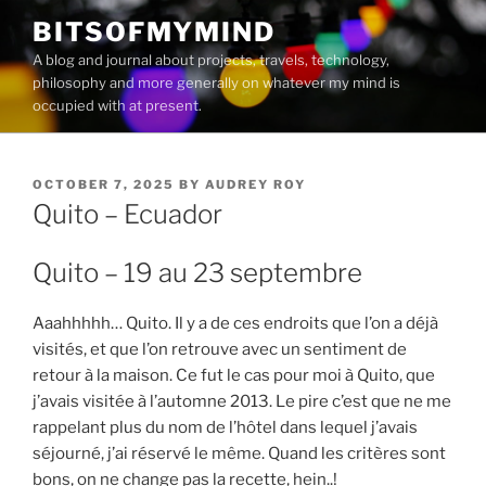
Skip
BITSOFMYMIND
to
A blog and journal about projects, travels, technology,
content
philosophy and more generally on whatever my mind is
occupied with at present.
POSTED
OCTOBER 7, 2025
BY
AUDREY ROY
ON
Quito – Ecuador
Quito – 19 au 23 septembre
Aaahhhhh… Quito. Il y a de ces endroits que l’on a déjà
visités, et que l’on retrouve avec un sentiment de
retour à la maison. Ce fut le cas pour moi à Quito, que
j’avais visitée à l’automne 2013. Le pire c’est que ne me
rappelant plus du nom de l’hôtel dans lequel j’avais
séjourné, j’ai réservé le même. Quand les critères sont
bons, on ne change pas la recette, hein..!