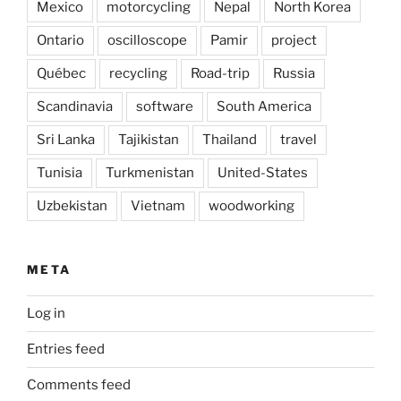
Mexico
motorcycling
Nepal
North Korea
Ontario
oscilloscope
Pamir
project
Québec
recycling
Road-trip
Russia
Scandinavia
software
South America
Sri Lanka
Tajikistan
Thailand
travel
Tunisia
Turkmenistan
United-States
Uzbekistan
Vietnam
woodworking
META
Log in
Entries feed
Comments feed