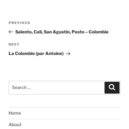
Post
Previous
PREVIOUS
navigation
Post
Salento, Cali, San Agustin, Pasto – Colombie
Next
NEXT
Post
La Colombie (par Antoine)
Search
Search
for:
Home
About