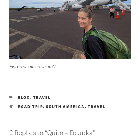
Pis, on va où, on va où??
CATEGORIES
BLOG
,
TRAVEL
TAGS
ROAD-TRIP
,
SOUTH AMERICA
,
TRAVEL
2 Replies to “Quito – Ecuador”