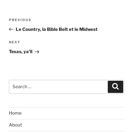
Post
Previous
PREVIOUS
navigation
Post
Le Country, la Bible Belt et le Midwest
Next
NEXT
Post
Texas, ya’ll
Search
Search
for:
Home
About