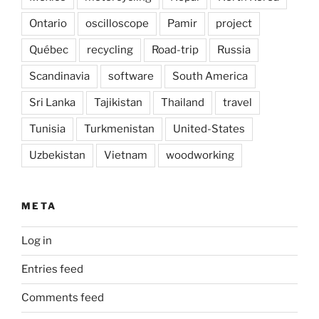
Ontario
oscilloscope
Pamir
project
Québec
recycling
Road-trip
Russia
Scandinavia
software
South America
Sri Lanka
Tajikistan
Thailand
travel
Tunisia
Turkmenistan
United-States
Uzbekistan
Vietnam
woodworking
META
Log in
Entries feed
Comments feed