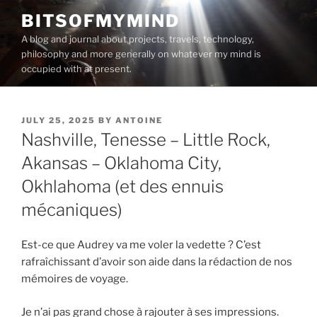
Skip
BITSOFMYMIND
to
A blog and journal about projects, travels, technology,
content
philosophy and more generally on whatever my mind is
occupied with at present.
POSTED
JULY 25, 2025
BY
ANTOINE
ON
Nashville, Tenesse – Little Rock,
Akansas – Oklahoma City,
Okhlahoma (et des ennuis
mécaniques)
Est-ce que Audrey va me voler la vedette ? C’est
rafraîchissant d’avoir son aide dans la rédaction de nos
mémoires de voyage.
Je n’ai pas grand chose à rajouter à ses impressions.