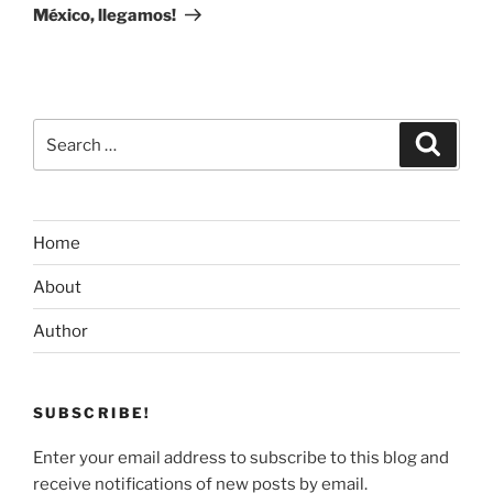
Post
México, llegamos!
Search
Search
for:
Home
About
Author
SUBSCRIBE!
Enter your email address to subscribe to this blog and
receive notifications of new posts by email.