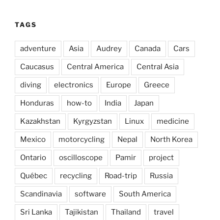
TAGS
adventure
Asia
Audrey
Canada
Cars
Caucasus
Central America
Central Asia
diving
electronics
Europe
Greece
Honduras
how-to
India
Japan
Kazakhstan
Kyrgyzstan
Linux
medicine
Mexico
motorcycling
Nepal
North Korea
Ontario
oscilloscope
Pamir
project
Québec
recycling
Road-trip
Russia
Scandinavia
software
South America
Sri Lanka
Tajikistan
Thailand
travel