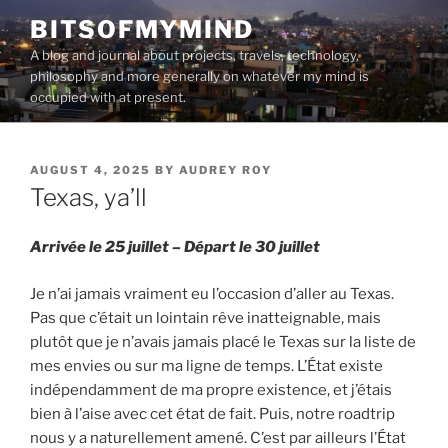
Skip
BITSOFMYMIND
to
A blog and journal about projects, travels, technology,
content
philosophy and more generally on whatever my mind is
occupied with at present.
POSTED
AUGUST 4, 2025
BY
AUDREY ROY
ON
Texas, ya’ll
Arrivée le 25 juillet – Départ le 30 juillet
Je n’ai jamais vraiment eu l’occasion d’aller au Texas.
Pas que c’était un lointain rêve inatteignable, mais
plutôt que je n’avais jamais placé le Texas sur la liste de
mes envies ou sur ma ligne de temps. L’État existe
indépendamment de ma propre existence, et j’étais
bien à l’aise avec cet état de fait. Puis, notre roadtrip
nous y a naturellement amené. C’est par ailleurs l’État