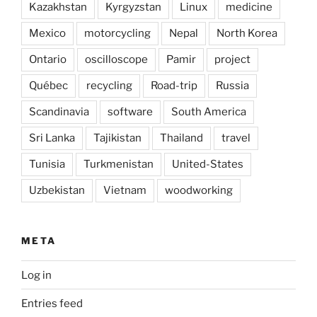
Kazakhstan
Kyrgyzstan
Linux
medicine
Mexico
motorcycling
Nepal
North Korea
Ontario
oscilloscope
Pamir
project
Québec
recycling
Road-trip
Russia
Scandinavia
software
South America
Sri Lanka
Tajikistan
Thailand
travel
Tunisia
Turkmenistan
United-States
Uzbekistan
Vietnam
woodworking
META
Log in
Entries feed