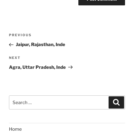
Post
Previous
PREVIOUS
navigation
Post
Jaipur, Rajasthan, Inde
Next
NEXT
Post
Agra, Uttar Pradesh, Inde
Search
Search
for:
Home