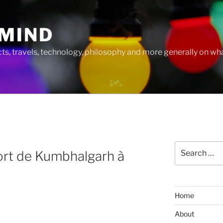
MIND
cts, travels, technology, philosophy and more generally on w
Search
Fort de Kumbhalgarh à
for:
Home
About