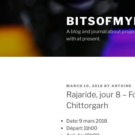
Skip
to
BITSOFMY
content
A blog and journal about proje
with at present.
POSTED
MARCH 10, 2018
BY
ANTOINE
ON
Rajaride, jour 8 – 
Chittorgarh
Date: 9 mars 2018
Départ: 11h00