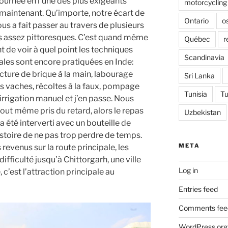
ournée en l’une des plus exigeants
motorcycling
 maintenant. Qu’importe, notre écart de
Ontario
o
ous a fait passer au travers de plusieurs
s assez pittoresques. C’est quand même
Québec
r
 de voir à quel point les techniques
Scandinavia
ales sont encore pratiquées en Inde:
ture de brique à la main, labourage
Sri Lanka
s vaches, récoltes à la faux, pompage
Tunisia
Tu
irrigation manuel et j’en passe. Nous
out même pris du retard, alors le repas
Uzbekistan
a été interverti avec un bouteille de
istoire de ne pas trop perdre de temps.
META
 revenus sur la route principale, les
ifficulté jusqu’à Chittorgarh, une ville
Log in
 c’est l’attraction principale au
Entries feed
Comments fee
WordPress.org