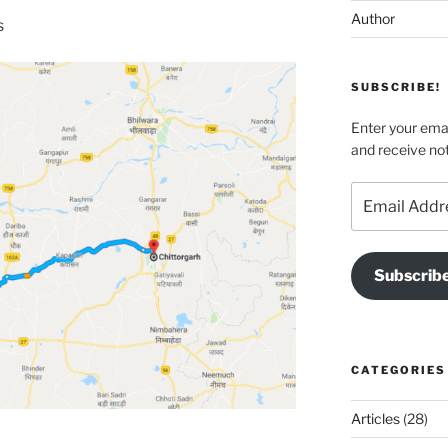
Author
s
SUBSCRIBE!
Enter your emai
and receive not
Email
Address
Subscrib
CATEGORIES
Articles
(28)