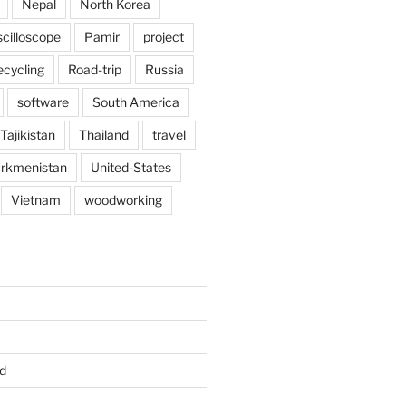
Nepal
North Korea
scilloscope
Pamir
project
ecycling
Road-trip
Russia
software
South America
Tajikistan
Thailand
travel
rkmenistan
United-States
Vietnam
woodworking
d