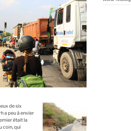
eux de six
h a peu à envier
remier était la
 coin, qui