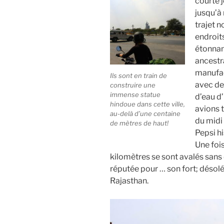
courte j
jusqu’à
trajet n
endroit
étonnant
ancestr
manufac
Ils sont en train de
avec de
construire une
immense statue
d’eau d’
hindoue dans cette ville,
avions t
au-delà d’une centaine
du midi 
de mètres de haut!
Pepsi h
Une fois
kilomètres se sont avalés sans d
réputée pour … son fort; désolé,
Rajasthan.