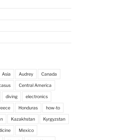
Asia
Audrey
Canada
casus
Central America
diving
electronics
reece
Honduras
how-to
an
Kazakhstan
Kyrgyzstan
icine
Mexico