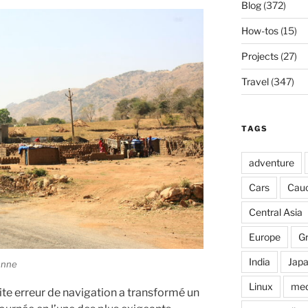
Blog
(372)
How-tos
(15)
Projects
(27)
Travel
(347)
TAGS
adventure
Cars
Cau
Central Asia
Europe
G
India
Jap
enne
Linux
med
ite erreur de navigation a transformé un