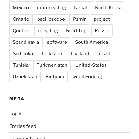
Mexico
motorcycling
Nepal
North Korea
Ontario
oscilloscope
Pamir
project
Québec
recycling
Road-trip
Russia
Scandinavia
software
South America
Sri Lanka
Tajikistan
Thailand
travel
Tunisia
Turkmenistan
United-States
Uzbekistan
Vietnam
woodworking
META
Log in
Entries feed
Comments feed