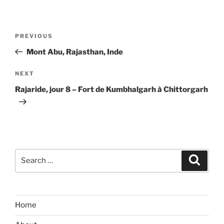
Post
Previous
PREVIOUS
navigation
Post
Mont Abu, Rajasthan, Inde
Next
NEXT
Post
Rajaride, jour 8 – Fort de Kumbhalgarh à Chittorgarh
Search
Search
for:
Home