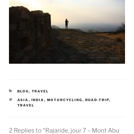
CATEGORIES
BLOG
,
TRAVEL
TAGS
ASIA
,
INDIA
,
MOTORCYCLING
,
ROAD-TRIP
,
TRAVEL
2 Replies to “Rajaride, jour 7 – Mont Abu