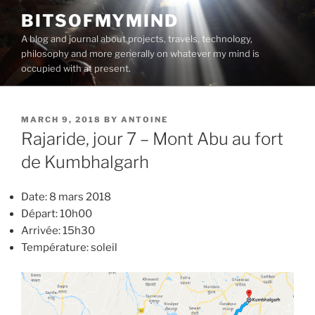
Skip
BITSOFMYMIND
to
A blog and journal about projects, travels, technology,
content
philosophy and more generally on whatever my mind is
occupied with at present.
POSTED
MARCH 9, 2018
BY
ANTOINE
ON
Rajaride, jour 7 – Mont Abu au fort
de Kumbhalgarh
Date: 8 mars 2018
Départ: 10h00
Arrivée: 15h30
Température: soleil