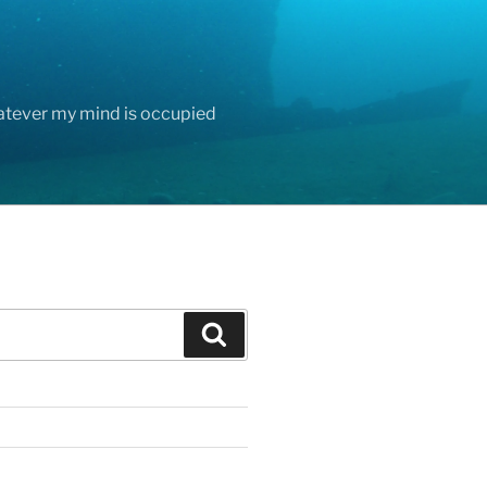
hatever my mind is occupied
Search