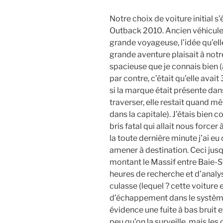
Notre choix de voiture initial s
Outback 2010. Ancien véhicule
grande voyageuse, l’idée qu’elle
grande aventure plaisait à notr
spacieuse que je connais bien 
par contre, c’était qu’elle av
si la marque était présente dan
traverser, elle restait quand m
dans la capitale). J’étais bien 
bris fatal qui allait nous force
la toute dernière minute j’ai e
amener à destination. Ceci jusq
montant le Massif entre Baie-S
heures de recherche et d’analyse
culasse (lequel ? cette voiture en
d’échappement dans le système
évidence une fuite à bas bruit e
peu qu’on la surveille, mais le