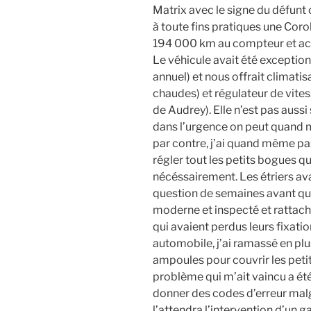
Matrix avec le signe du défunt 
à toute fins pratiques une Coro
194 000 km au compteur et ac
Le véhicule avait été exception
annuel) et nous offrait climati
chaudes) et régulateur de vite
de Audrey). Elle n’est pas auss
dans l’urgence on peut quand m
par contre, j’ai quand même pas
régler tout les petits bogues q
nécéssairement. Les étriers ava
question de semaines avant qu’il
moderne et inspecté et rattach
qui avaient perdus leurs fixati
automobile, j’ai ramassé en plus
ampoules pour couvrir les peti
problème qui m’ait vaincu a été
donner des codes d’erreur malgr
l’attendra l’intervention d’un g