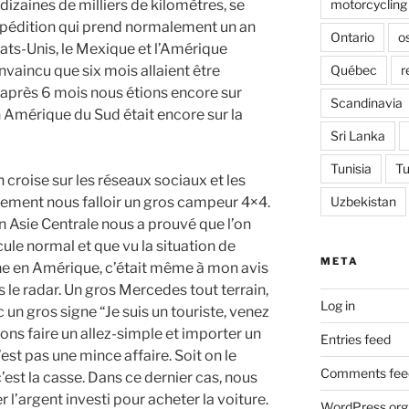
motorcycling
dizaines de milliers de kilomètres, se
xpédition qui prend normalement un an
Ontario
o
ats-Unis, le Mexique et l’Amérique
Québec
r
nvaincu que six mois allaient être
s après 6 mois nous étions encore sur
Scandinavia
en Amérique du Sud était encore sur la
Sri Lanka
Tunisia
Tu
n croise sur les réseaux sociaux et les
Uzbekistan
alement nous falloir un gros campeur 4×4.
 Asie Centrale nous a prouvé que l’on
cule normal et que vu la situation de
META
e en Amérique, c’était même à mon avis
 le radar. Un gros Mercedes tout terrain,
Log in
n gros signe “Je suis un touriste, venez
lions faire un allez-simple et importer un
Entries feed
st pas une mince affaire. Soit on le
Comments fee
’est la casse. Dans ce dernier cas, nous
 l’argent investi pour acheter la voiture.
WordPress.org