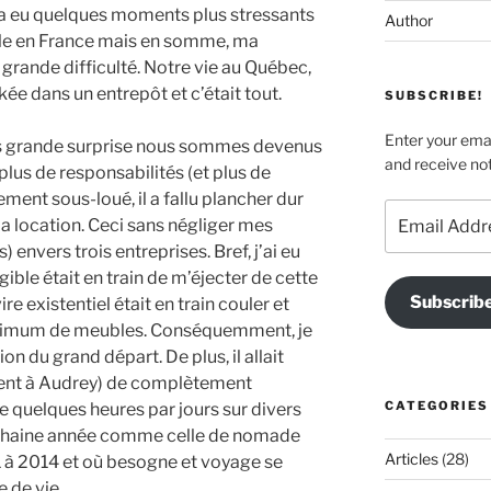
il y a eu quelques moments plus stressants
Author
cule en France mais en somme, ma
rande difficulté. Notre vie au Québec,
ée dans un entrepôt et c’était tout.
SUBSCRIBE!
Enter your emai
ns grande surprise nous sommes devenus
and receive not
plus de responsabilités (et plus de
ment sous-loué, il a fallu plancher dur
Email
 la location. Ceci sans négliger mes
Address
 envers trois entreprises. Bref, j’ai eu
ible était en train de m’éjecter de cette
Subscrib
re existentiel était en train couler et
 maximum de meubles. Conséquemment, je
on du grand départ. De plus, il allait
ment à Audrey) de complètement
CATEGORIES
re quelques heures par jours sur divers
rochaine année comme celle de nomade
Articles
(28)
011 à 2014 et où besogne et voyage se
 de vie.