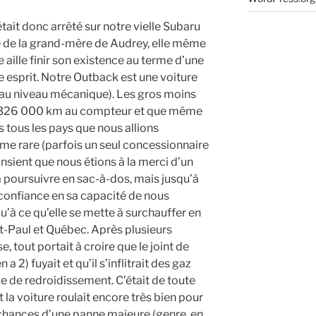
’était donc arrêté sur notre vielle Subaru
 de la grand-mère de Audrey, elle même
 aille finir son existence au terme d’une
e esprit. Notre Outback est une voiture
(au niveau mécanique). Les gros moins
ait 326 000 km au compteur et que même
s tous les pays que nous allions
ême rare (parfois un seul concessionnaire
consient que nous étions à la merci d’un
r à poursuivre en sac-à-dos, mais jusqu’à
u confiance en sa capacité de nous
u’à ce qu’elle se mette à surchauffer en
t-Paul et Québec. Après plusieurs
, tout portait à croire que le joint de
 a 2) fuyait et qu’il s’inflitrait des gaz
 de redroidissement. C’était de toute
t la voiture roulait encore très bien pour
s chances d’une panne majeure (genre, en