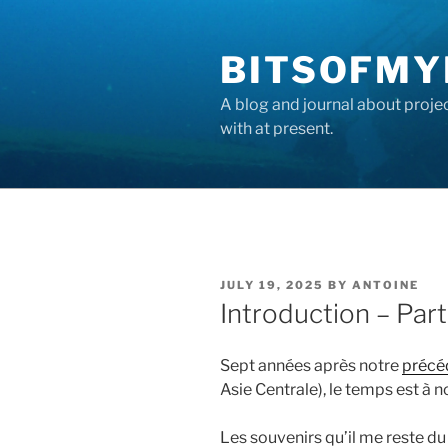
Skip
to
BITSOFMY
content
A blog and journal about proje
with at present.
POSTED
JULY 19, 2025
BY
ANTOINE
ON
Introduction – Part
Sept années après notre
précéd
Asie Centrale), le temps est à n
Les souvenirs qu’il me reste d