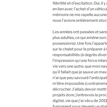
fébrilité et d’excitation. Oui, 
en lien avec l’achat d’un véhi
mémoire ne me rapelle aucune g
nous l’avions entièrement stock
Les années ont passées et sa
plus adultes, ce qui amène son 
possessions). Une fois l’apparte
sur le chalet pour le préparer à
responsabilités (à degrés divers)
l’impression qu’une force intang
vie vers une autre, que mon navi
qu’il fallait que je sauve un
n’ai que peu savouré l’anticipati
m’être impossible (contraire
décrocher. J’allais devoir mett
projets donc j’entrevois la p
digital, vie que j’ai vécu de 2
fusionnent pour devenir un style