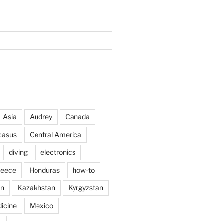
Asia
Audrey
Canada
casus
Central America
diving
electronics
reece
Honduras
how-to
an
Kazakhstan
Kyrgyzstan
icine
Mexico