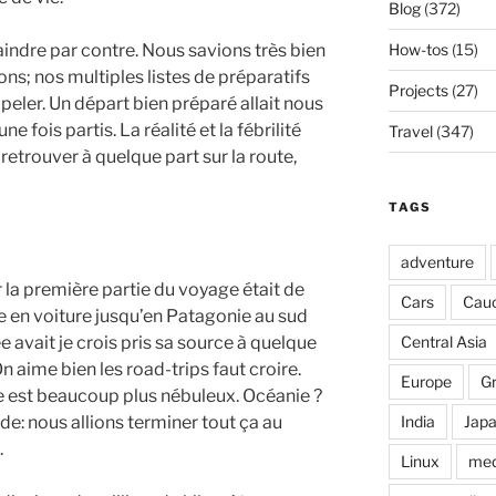
Blog
(372)
How-tos
(15)
laindre par contre. Nous savions très bien
s; nos multiples listes de préparatifs
Projects
(27)
eler. Un départ bien préparé allait nous
ne fois partis. La réalité et la fébrilité
Travel
(347)
retrouver à quelque part sur la route,
TAGS
adventure
r la première partie du voyage était de
Cars
Cau
e en voiture jusqu’en Patagonie au sud
Central Asia
e avait je crois pris sa source à quelque
n aime bien les road-trips faut croire.
Europe
G
e est beaucoup plus nébuleux. Océanie ?
India
Jap
ude: nous allions terminer tout ça au
.
Linux
med