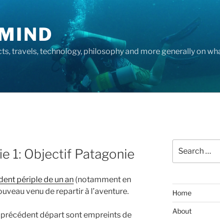
MIND
cts, travels, technology, philosophy and more generally on w
Search
ie 1: Objectif Patagonie
for:
ent périple de un an
(notamment en
ouveau venu de repartir à l’aventure.
Home
About
u précédent départ sont empreints de