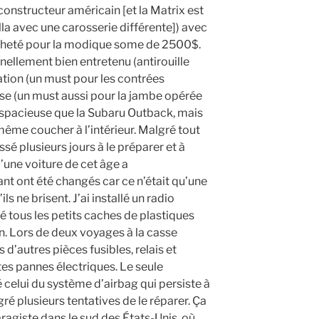
constructeur américain [et la Matrix est
lla avec une carosserie différente]) avec
heté pour la modique some de 2500$.
nellement bien entretenu (antirouille
sation (un must pour les contrées
sse (un must aussi pour la jambe opérée
i spacieuse que la Subaru Outback, mais
ême coucher à l’intérieur. Malgré tout
sé plusieurs jours à le préparer et à
u’une voiture de cet âge a
nt ont été changés car ce n’était qu’une
s ne brisent. J’ai installé un radio
é tous les petits caches de plastiques
on. Lors de deux voyages à la casse
 d’autres pièces fusibles, relais et
tes pannes électriques. Le seule
 celui du système d’airbag qui persiste à
é plusieurs tentatives de le réparer. Ça
aragiste dans le sud des États-Unis, où