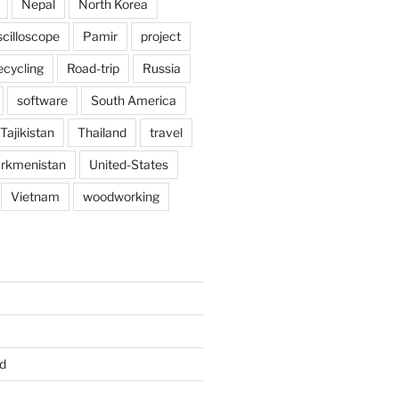
Nepal
North Korea
scilloscope
Pamir
project
ecycling
Road-trip
Russia
software
South America
Tajikistan
Thailand
travel
rkmenistan
United-States
Vietnam
woodworking
d