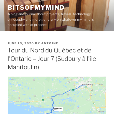
Skip
BITSOFMYMIND
to
A blog and journal about projects, travels, technology,
content
philosophy and more generally on whatever my mind is
occupied with at present.
POSTED
JUNE 13, 2020
BY
ANTOINE
ON
Tour du Nord du Québec et de
l’Ontario – Jour 7 (Sudbury à l’île
Manitoulin)