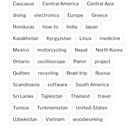
Caucasus
Central America
Central Asia
diving
electronics
Europe
Greece
Honduras
how-to
India
Japan
Kazakhstan
Kyrgyzstan
Linux
medicine
Mexico
motorcycling
Nepal
North Korea
Ontario
oscilloscope
Pamir
project
Québec
recycling
Road-trip
Russia
Scandinavia
software
South America
Sri Lanka
Tajikistan
Thailand
travel
Tunisia
Turkmenistan
United-States
Uzbekistan
Vietnam
woodworking