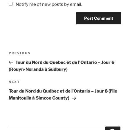
Notify me of new posts by email.
Post
Previous
PREVIOUS
navigation
Post
Tour du Nord du Québec et de l’Ontario – Jour 6
(Rouyn-Noranda à Sudbury)
Next
NEXT
Post
Tour du Nord du Québec et de l’Ontario – Jour 8 (l’île
Manitoulin à Simcoe County)
Search