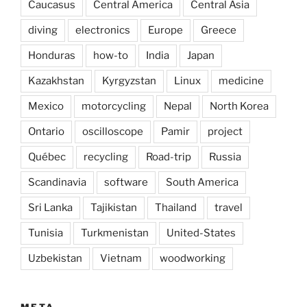
Caucasus
Central America
Central Asia
diving
electronics
Europe
Greece
Honduras
how-to
India
Japan
Kazakhstan
Kyrgyzstan
Linux
medicine
Mexico
motorcycling
Nepal
North Korea
Ontario
oscilloscope
Pamir
project
Québec
recycling
Road-trip
Russia
Scandinavia
software
South America
Sri Lanka
Tajikistan
Thailand
travel
Tunisia
Turkmenistan
United-States
Uzbekistan
Vietnam
woodworking
META