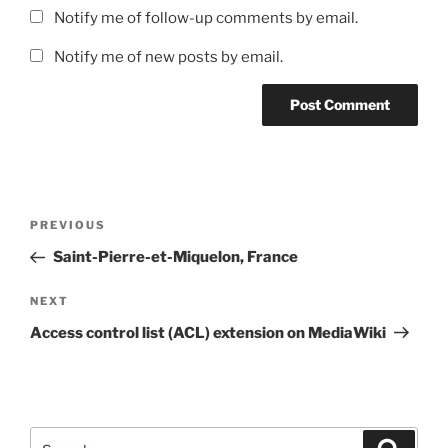
Notify me of follow-up comments by email.
Notify me of new posts by email.
Post
Previous
PREVIOUS
navigation
Post
Saint-Pierre-et-Miquelon, France
Next
NEXT
Post
Access control list (ACL) extension on MediaWiki
Search
Search