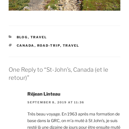
CATEGORIES
BLOG
,
TRAVEL
TAGS
CANADA
,
ROAD-TRIP
,
TRAVEL
One Reply to “St-John’s, Canada (et le
retour)”
Réjean Linteau
SEPTEMBER 8, 2019 AT 11:36
Très beau voyage. En 1963 après ma formation de
base dans la GRC, on m’a muté à St John’s, je suis
resté là une dizaine de jours pour être ensuite muté