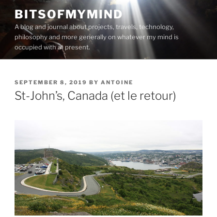
Skip
BITSOFMYMIND
to
A blog and journal about projects, travels, technology,
content
philosophy and more generally on whatever my mind is
occupied with at present.
POSTED
SEPTEMBER 8, 2019
BY
ANTOINE
ON
St-John’s, Canada (et le retour)