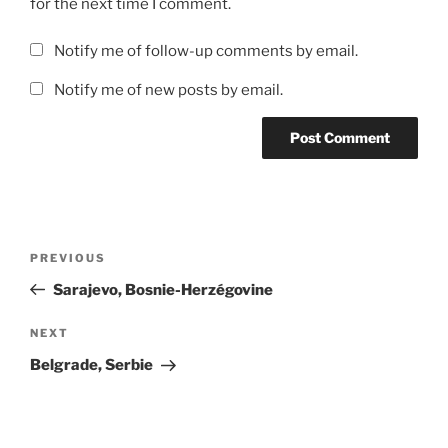
for the next time I comment.
Notify me of follow-up comments by email.
Notify me of new posts by email.
Post
Previous
PREVIOUS
navigation
Post
Sarajevo, Bosnie-Herzégovine
Next
NEXT
Post
Belgrade, Serbie