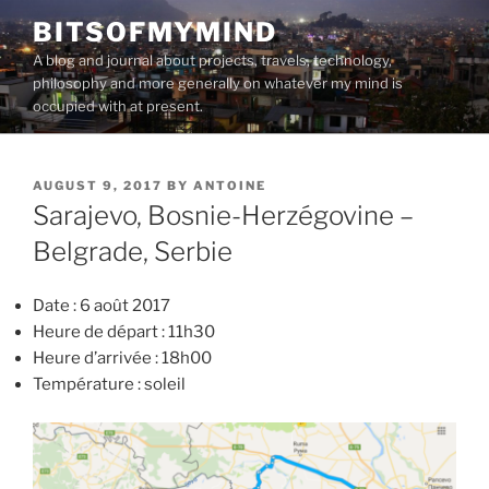
Skip
BITSOFMYMIND
to
A blog and journal about projects, travels, technology,
content
philosophy and more generally on whatever my mind is
occupied with at present.
POSTED
AUGUST 9, 2017
BY
ANTOINE
ON
Sarajevo, Bosnie-Herzégovine –
Belgrade, Serbie
Date : 6 août 2017
Heure de départ : 11h30
Heure d’arrivée : 18h00
Température : soleil