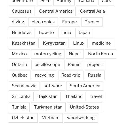
adventure
Asia
Audrey
Canada
Cars
Caucasus
Central America
Central Asia
diving
electronics
Europe
Greece
Honduras
how-to
India
Japan
Kazakhstan
Kyrgyzstan
Linux
medicine
Mexico
motorcycling
Nepal
North Korea
Ontario
oscilloscope
Pamir
project
Québec
recycling
Road-trip
Russia
Scandinavia
software
South America
Sri Lanka
Tajikistan
Thailand
travel
Tunisia
Turkmenistan
United-States
Uzbekistan
Vietnam
woodworking