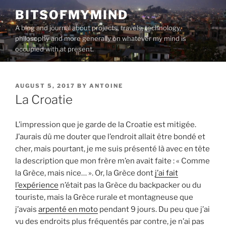
Skip
BITSOFMYMIND
to
A blog and journal about projects, travels, technology,
content
philosophy and more generally on whatever my mind is
occupied with at present.
POSTED
AUGUST 5, 2017
BY
ANTOINE
ON
La Croatie
L’impression que je garde de la Croatie est mitigée.
J’aurais dû me douter que l’endroit allait être bondé et
cher, mais pourtant, je me suis présenté là avec en tête
la description que mon frère m’en avait faite : « Comme
la Grèce, mais nice… ». Or, la Grèce dont
j’ai fait
l’expérience
n’était pas la Grèce du backpacker ou du
touriste, mais la Grèce rurale et montagneuse que
j’avais
arpenté en moto
pendant 9 jours. Du peu que j’ai
vu des endroits plus fréquentés par contre, je n’ai pas