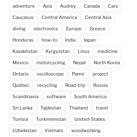
adventure
Asia
Audrey
Canada
Cars
Caucasus
Central America
Central Asia
diving
electronics
Europe
Greece
Honduras
how-to
India
Japan
Kazakhstan
Kyrgyzstan
Linux
medicine
Mexico
motorcycling
Nepal
North Korea
Ontario
oscilloscope
Pamir
project
Québec
recycling
Road-trip
Russia
Scandinavia
software
South America
Sri Lanka
Tajikistan
Thailand
travel
Tunisia
Turkmenistan
United-States
Uzbekistan
Vietnam
woodworking