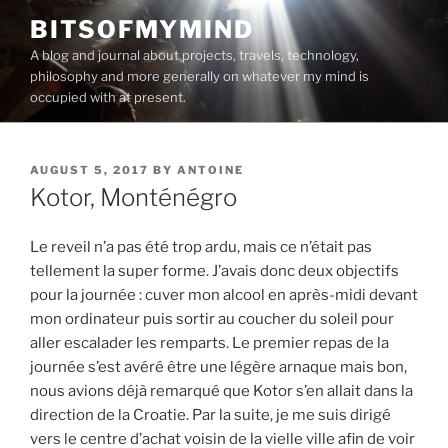
Skip
BITSOFMYMIND
to
A blog and journal about projects, travels, technology,
content
philosophy and more generally on whatever my mind is
occupied with at present.
POSTED
AUGUST 5, 2017
BY
ANTOINE
ON
Kotor, Monténégro
Le reveil n’a pas été trop ardu, mais ce n’était pas
tellement la super forme. J’avais donc deux objectifs
pour la journée : cuver mon alcool en après-midi devant
mon ordinateur puis sortir au coucher du soleil pour
aller escalader les remparts. Le premier repas de la
journée s’est avéré être une légère arnaque mais bon,
nous avions déjà remarqué que Kotor s’en allait dans la
direction de la Croatie. Par la suite, je me suis dirigé
vers le centre d’achat voisin de la vielle ville afin de voir