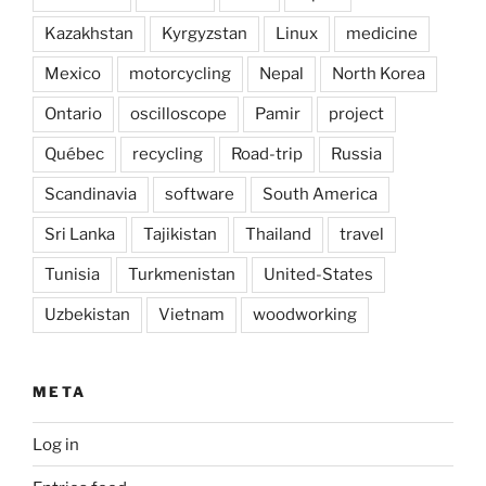
Kazakhstan
Kyrgyzstan
Linux
medicine
Mexico
motorcycling
Nepal
North Korea
Ontario
oscilloscope
Pamir
project
Québec
recycling
Road-trip
Russia
Scandinavia
software
South America
Sri Lanka
Tajikistan
Thailand
travel
Tunisia
Turkmenistan
United-States
Uzbekistan
Vietnam
woodworking
META
Log in