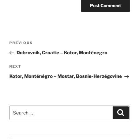
Post
Previous
PREVIOUS
navigation
Post
Dubrovnik, Croatie – Kotor, Monténegro
Next
NEXT
Post
Kotor, Monténégro – Mostar, Bosnie-Herzégovine
Search
Search
for: