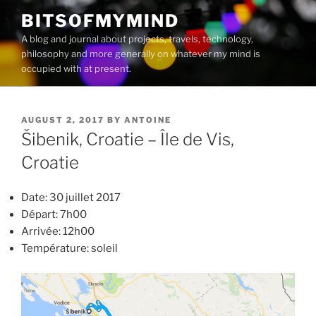
Skip
BITSOFMYMIND
to
A blog and journal about projects, travels, technology,
content
philosophy and more generally on whatever my mind is
occupied with at present.
POSTED
AUGUST 2, 2017
BY
ANTOINE
ON
Šibenik, Croatie – Île de Vis,
Croatie
Date: 30 juillet 2017
Départ: 7h00
Arrivée: 12h00
Température: soleil