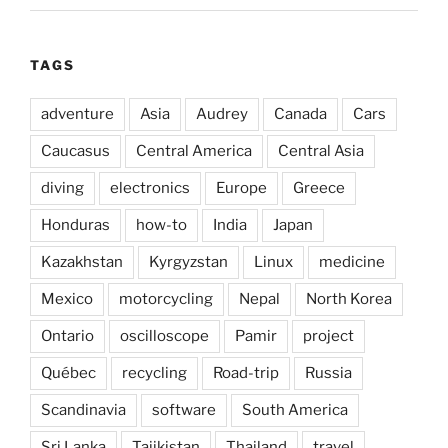
TAGS
adventure
Asia
Audrey
Canada
Cars
Caucasus
Central America
Central Asia
diving
electronics
Europe
Greece
Honduras
how-to
India
Japan
Kazakhstan
Kyrgyzstan
Linux
medicine
Mexico
motorcycling
Nepal
North Korea
Ontario
oscilloscope
Pamir
project
Québec
recycling
Road-trip
Russia
Scandinavia
software
South America
Sri Lanka
Tajikistan
Thailand
travel