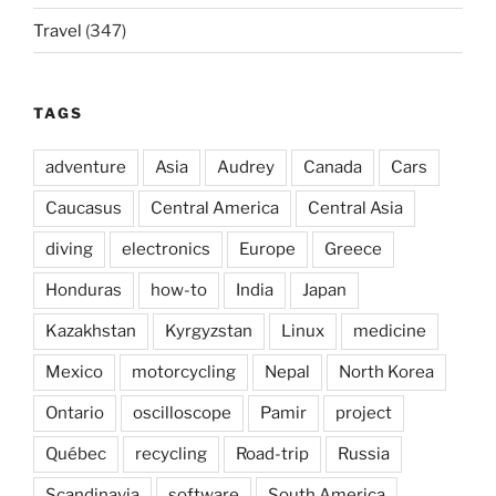
Travel
(347)
TAGS
adventure
Asia
Audrey
Canada
Cars
Caucasus
Central America
Central Asia
diving
electronics
Europe
Greece
Honduras
how-to
India
Japan
Kazakhstan
Kyrgyzstan
Linux
medicine
Mexico
motorcycling
Nepal
North Korea
Ontario
oscilloscope
Pamir
project
Québec
recycling
Road-trip
Russia
Scandinavia
software
South America