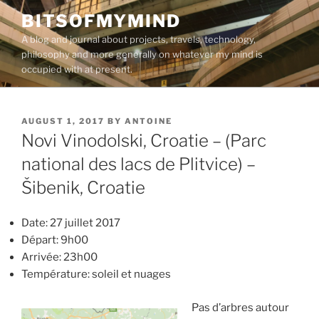
Skip
BITSOFMYMIND
to
A blog and journal about projects, travels, technology,
content
philosophy and more generally on whatever my mind is
occupied with at present.
POSTED
AUGUST 1, 2017
BY
ANTOINE
ON
Novi Vinodolski, Croatie – (Parc
national des lacs de Plitvice) –
Šibenik, Croatie
Date: 27 juillet 2017
Départ: 9h00
Arrivée: 23h00
Température: soleil et nuages
Pas d’arbres autour