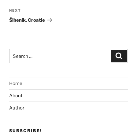
Next
NEXT
Post
Šibenik, Croatie
Search
Search
for:
Home
About
Author
SUBSCRIBE!