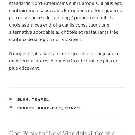
standards Nord-Américains sur l’Europe. Qui plus est,
contrairement à nous, les Européens ne font que très
peu de vacances de camping à proprement dit. Ils
choisissent ces endroits car ils constituent une
alternative abordable aux hôtels et restaurants très
coûteux de la région qu’ils visitent.
N’empêche, il fallait faire quelque chose, car jusqu’à
maintenant, notre séjour en Croatie était de plus en
plus décevant.
CATEGORIES
BLOG
,
TRAVEL
TAGS
EUROPE
,
ROAD-TRIP
,
TRAVEL
One Reply to “Novi Vinodolski, Croatie –