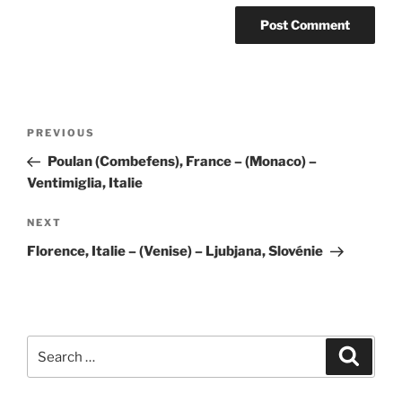
Post
Previous
PREVIOUS
navigation
Post
Poulan (Combefens), France – (Monaco) –
Ventimiglia, Italie
Next
NEXT
Post
Florence, Italie – (Venise) – Ljubjana, Slovénie
Search
Search
for: