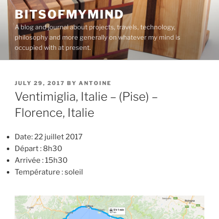
Skip
BITSOFMYMIND
to
A blog and journal about projects, travels, technology,
content
philosophy and more generally on whatever my mind is
occupied with at present.
POSTED
JULY 29, 2017
BY
ANTOINE
ON
Ventimiglia, Italie – (Pise) –
Florence, Italie
Date: 22 juillet 2017
Départ : 8h30
Arrivée : 15h30
Température : soleil