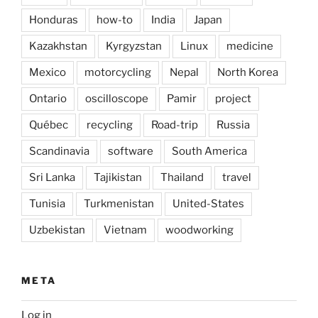
Honduras
how-to
India
Japan
Kazakhstan
Kyrgyzstan
Linux
medicine
Mexico
motorcycling
Nepal
North Korea
Ontario
oscilloscope
Pamir
project
Québec
recycling
Road-trip
Russia
Scandinavia
software
South America
Sri Lanka
Tajikistan
Thailand
travel
Tunisia
Turkmenistan
United-States
Uzbekistan
Vietnam
woodworking
META
Log in