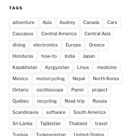
TAGS
adventure
Asia
Audrey
Canada
Cars
Caucasus
Central America
Central Asia
diving
electronics
Europe
Greece
Honduras
how-to
India
Japan
Kazakhstan
Kyrgyzstan
Linux
medicine
Mexico
motorcycling
Nepal
North Korea
Ontario
oscilloscope
Pamir
project
Québec
recycling
Road-trip
Russia
Scandinavia
software
South America
Sri Lanka
Tajikistan
Thailand
travel
Tunisia
Turkmenistan
United-States