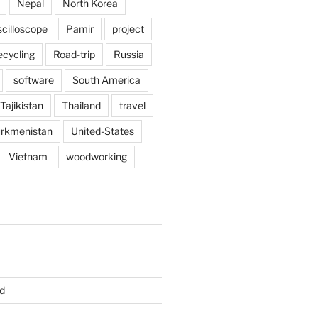
Nepal
North Korea
scilloscope
Pamir
project
ecycling
Road-trip
Russia
software
South America
Tajikistan
Thailand
travel
rkmenistan
United-States
Vietnam
woodworking
d