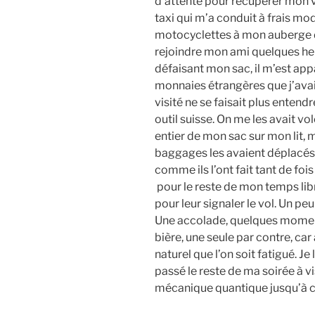
d’attente pour récupérer mon v
taxi qui m’a conduit à frais m
motocyclettes à mon auberge da
rejoindre mon ami quelques heur
défaisant mon sac, il m’est ap
monnaies étrangères que j’av
visité ne se faisait plus entend
outil suisse. On me les avait vo
entier de mon sac sur mon lit, m
baggages les avaient déplacés,
comme ils l’ont fait tant de foi
pour le reste de mon temps li
pour leur signaler le vol. Un pe
Une accolade, quelques momen
bière, une seule par contre, car 
naturel que l’on soit fatigué. Je 
passé le reste de ma soirée à v
mécanique quantique jusqu’à ce