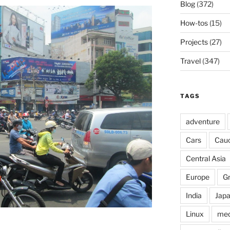
Blog
(372)
How-tos
(15)
Projects
(27)
Travel
(347)
TAGS
adventure
Cars
Cau
Central Asia
Europe
G
India
Jap
Linux
med