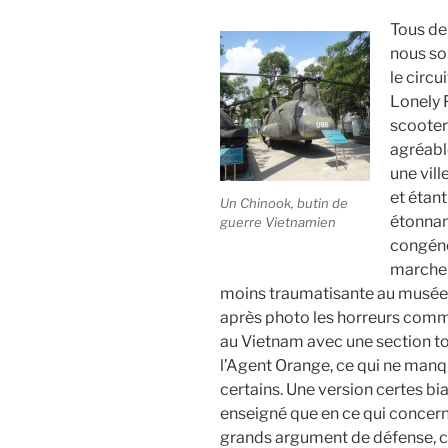
Tous de
nous som
le circ
Lonely P
scooter
agréabl
une vil
et étan
Un Chinook, butin de
étonna
guerre Vietnamien
congénè
marche s
moins traumatisante au musée d
après photo les horreurs commi
au Vietnam avec une section to
l’Agent Orange, ce qui ne manq
certains. Une version certes bia
enseigné que en ce qui concerne
grands argument de défense, c