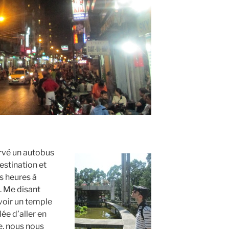
rvé un autobus
estination et
s heures à
e. Me disant
voir un temple
dée d’aller en
le, nous nous