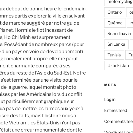
motorcycling
ux debout de bonne heure le lendemain,
Ontario
o
mes partis explorer la ville en suivant
Québec
r
uit de marche suggéré par notre guide
lanet. Hormis le flot incessant de
Scandinavia
s, Ho Chi Minh est surprenament
Sri Lanka
e. Possédant de nombreux parcs (pour
le d’un pays en voie de développement)
Tunisia
Tu
t généralement propre, elle me parut
Uzbekistan
ment charmante comparée à ses
res du reste de l’Asie du Sud-Est. Notre
’est terminée par une visite pour le
META
e la guerre, lequel montrait photo
ses par les Américains lors du conflit
Log in
ut particulièrement graphique sur
ua pas de mettre les larmes aux yeux à
Entries feed
isée des faits, mais l’histoire nous a
Comments fee
 le Vietnam, les États-Unis n’ont pas
’était une erreur monumentale dont le
WordPress.org