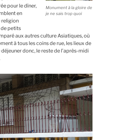
e pour le dîner,
Monument à la gloire de
emblent en
je ne sais trop quoi
 religion
 de petits
omparé aux autres culture Asiatiques, où
ement à tous les coins de rue, les lieux de
e déjeuner donc, le reste de l’après-midi
.