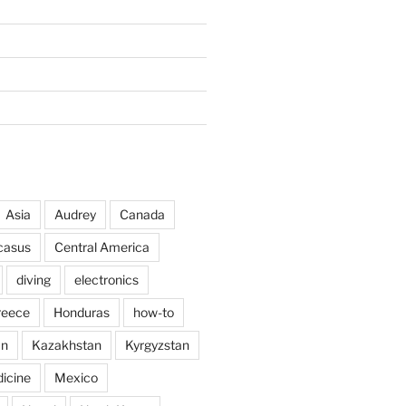
Asia
Audrey
Canada
casus
Central America
diving
electronics
reece
Honduras
how-to
an
Kazakhstan
Kyrgyzstan
icine
Mexico