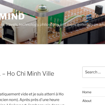
MIND
cts, travels, technology, philosophy and more generally on w
Search
 – Ho Chi Minh Ville
for:
Home
atiquement vide et je suis atterri à Ho
ancien nom). Après près d’une heure
About