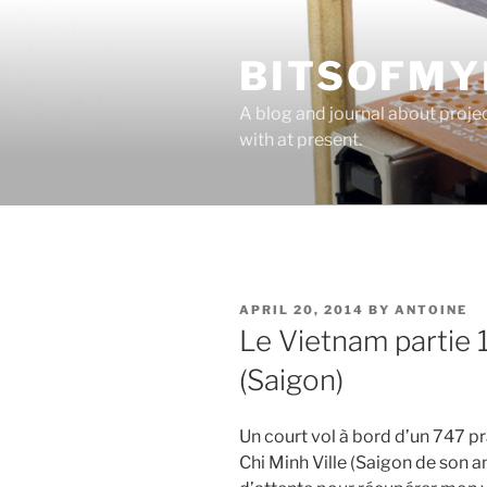
Skip
to
BITSOFMY
content
A blog and journal about proje
with at present.
POSTED
APRIL 20, 2014
BY
ANTOINE
ON
Le Vietnam partie 1
(Saigon)
Un court vol à bord d’un 747 pr
Chi Minh Ville (Saigon de son 