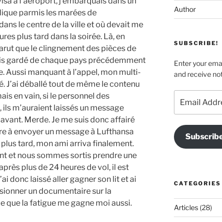
isa à l’aéroport, j’embarquais dans un
Author
odique parmis les marées de
ns le centre de la ville et où devait me
es plus tard dans la soirée. Là, en
SUBSCRIBE!
parut que le clingnement des pièces de
ais gardé de chaque pays précédemment
Enter your emai
re. Aussi manquant à l’appel, mon multi-
and receive not
lé. J’ai déballé tout de même le contenu
Email
ais en vain, si le personnel des
Address
 ils m’auraient laissés un message
s avant. Merde. Je me suis donc affairé
bre à envoyer un message à Lufthansa
Subscrib
u plus tard, mon ami arriva finalement.
t et nous sommes sortis prendre une
après plus de 24 heures de vol, il est
l’ai donc laissé aller gagner son lit et ai
CATEGORIES
isionner un documentaire sur la
 que la fatigue me gagne moi aussi.
Articles
(28)