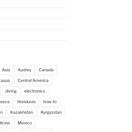
Asia
Audrey
Canada
casus
Central America
diving
electronics
reece
Honduras
how-to
an
Kazakhstan
Kyrgyzstan
icine
Mexico