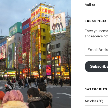
Author
SUBSCRIBE!
Enter your emai
and receive not
Email
Address
Subscrib
CATEGORIES
Articles
(28)