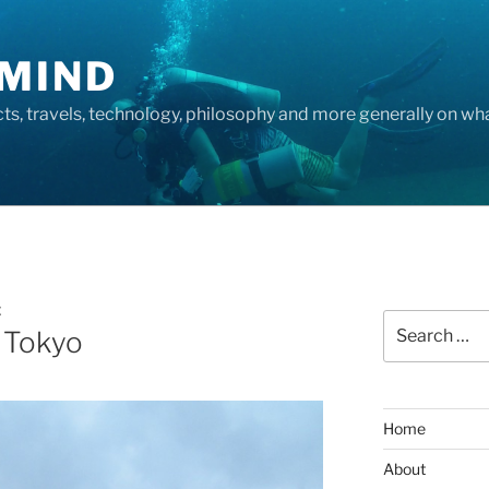
MIND
cts, travels, technology, philosophy and more generally on w
E
Search
– Tokyo
for:
Home
About