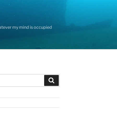
hatever my mind is occupied
Search