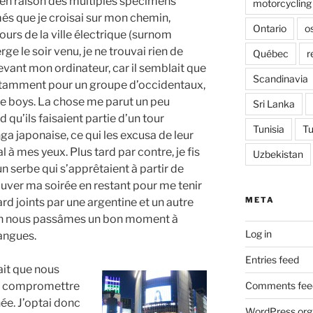
 en raison des multiples spécimens
motorcycling
és que je croisai sur mon chemin,
Ontario
o
ours de la ville électrique (surnom
ge le soir venu, je ne trouvai rien de
Québec
r
evant mon ordinateur, car il semblait que
Scandinavia
 notamment pour un groupe d’occidentaux,
ame boys. La chose me parut un peu
Sri Lanka
d qu’ils faisaient partie d’un tour
Tunisia
Tu
ga japonaise, ce qui les excusa de leur
à mes yeux. Plus tard par contre, je fis
Uzbekistan
un serbe qui s’apprêtaient à partir de
auver ma soirée en restant pour me tenir
META
d joints par une argentine et un autre
coin nous passâmes un bon moment à
Log in
angues.
Entries feed
fait que nous
Comments fee
nt compromettre
ée. J’optai donc
WordPress.org