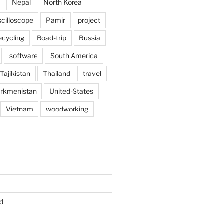
Nepal
North Korea
scilloscope
Pamir
project
ecycling
Road-trip
Russia
software
South America
Tajikistan
Thailand
travel
rkmenistan
United-States
Vietnam
woodworking
d