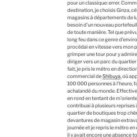
pour un classique: errer. Com
destination, je choisis Ginza, c
magasins à départements de lux
besoin d’un nouveau portefeuil
de toute manière. Tel que prévu,
long feu dans ce genre d’envi
procédai en vitesse vers mon p
grimper une tour pour y admire
diriger vers un parc du quartie
fait, je pris le métro en directi
commercial de
Shibuya
, où ap
100 000 personnes à l’heure, fa
achalandé du monde. Effectiveme
en rond en tentant de m’oriente
contribuai à plusieurs reprises 
quartier de boutiques trop chèr
devantures de magasin extravag
journée et je repris le métro en
il y avait encore une absence to