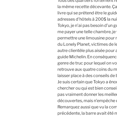
Tous des quartiers fortement 
la même recette décevante. Ça 
livre qui se prétend être le gu
adresses d’hôtels à 200$ la nuit
Tokyo, je n’ai pas besoin d’un gu
me payer une telle chambre, je
permettre une limousine pour m’
du Lonely Planet, victimes de l
autre clientèle plus aisée pour
guide Michelin. En conséquence,
genre de truc pour lequel on v
retrouve aux quatre coins du
laisser place à des conseils de 
Je suis certain que Tokyo a énor
chercher ou qui est bien conseill
pas vraiment donner les meilleu
découvertes, mais n’empêche qu
Remarquez aussi que vu la comp
précédente, la barre avait été m