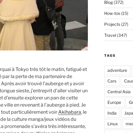
Blog
(372)
How-tos
(15)
Projects
(27)
Travel
(347)
TAGS
quai à Tokyo très tôt le matin, fatigué et
adventure
 par la perte de ma partenaire de
Cars
Cau
Après avoir trouvé l’auberge et y avoir
 longue sieste, j’entreprit d’aller visiter un
Central Asia
t d’ensuite explorer un pan de cette
Europe
G
ville en revenant à l’auberge à pied. Je
 tout particulièrement voir
Akihabara
, le
India
Jap
 de la culture manga/jeux vidéos du
Linux
med
La promenade s’avéra très intéressante,