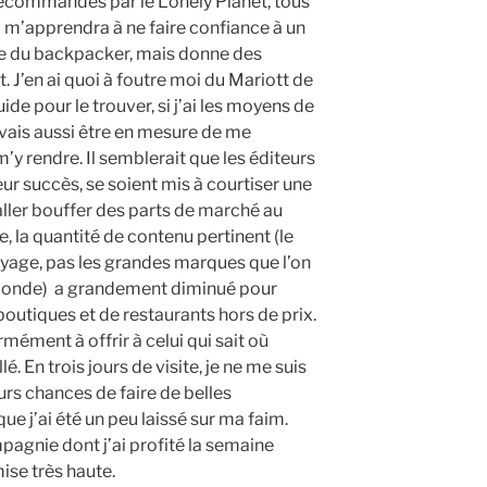
recommandés par le Lonely Planet, tous
m’apprendra à ne faire confiance à un
ide du backpacker, mais donne des
. J’en ai quoi à foutre moi du Mariott de
ide pour le trouver, si j’ai les moyens de
 vais aussi être en mesure de me
y rendre. Il semblerait que les éditeurs
eur succès, se soient mis à courtiser une
 aller bouffer des parts de marché au
 la quantité de contenu pertinent (le
oyage, pas les grandes marques que l’on
 monde) a grandement diminué pour
boutiques et de restaurants hors de prix.
mément à offrir à celui qui sait où
é. En trois jours de visite, je ne me suis
rs chances de faire de belles
e j’ai été un peu laissé sur ma faim.
agnie dont j’ai profité la semaine
ise très haute.