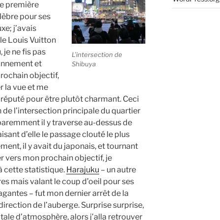
me première
élèbre pour ses
e; j’avais
le Louis Vuitton
 je ne fis pas
L’intersection de
ronnement et
Shibuya
rochain objectif,
r la vue et me
r réputé pour être plutôt charmant. Ceci
on de l’intersection principale du quartier
paremment il y traverse au-dessus de
isant d’elle le passage clouté le plus
nt, il y avait du japonais, et tournant
r vers mon prochain objectif, je
à cette statistique.
Harajuku
– un autre
es mais valant le coup d’oeil pour ses
antes – fut mon dernier arrêt de la
 direction de l’auberge. Surprise surprise,
tale d’atmosphère, alors j’alla retrouver