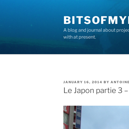
Skip
to
BITSOFMY
content
A blog and journal about proje
with at present.
POSTED
JANUARY 16, 2014
BY
ANTOIN
ON
Le Japon partie 3 