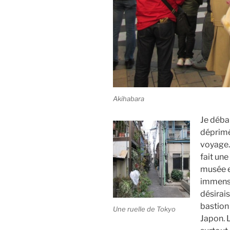
Akihabara
Je débar
déprimé
voyage. 
fait une
musée e
immense 
désirais
bastion
Une ruelle de Tokyo
Japon. 