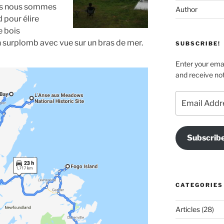
ors nous sommes
Author
 pour élire
e bois
n surplomb avec vue sur un bras de mer.
SUBSCRIBE!
Enter your emai
and receive not
Email
Address
Subscrib
CATEGORIES
Articles
(28)