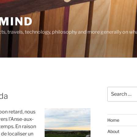
MIND
cts, travels, technology, philosophy and more generally on w
Search
da
for:
bon retard, nous
rs l’Anse-aux-
Home
temps. En raison
About
de localiser un