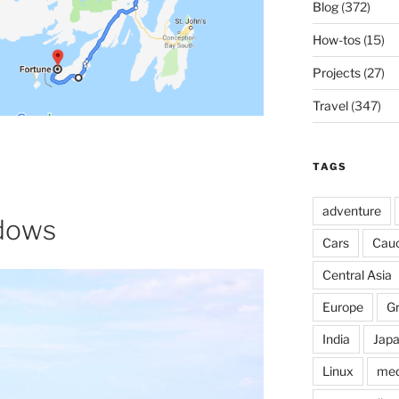
Blog
(372)
How-tos
(15)
Projects
(27)
Travel
(347)
TAGS
adventure
dows
Cars
Cau
Central Asia
Europe
G
India
Jap
Linux
med