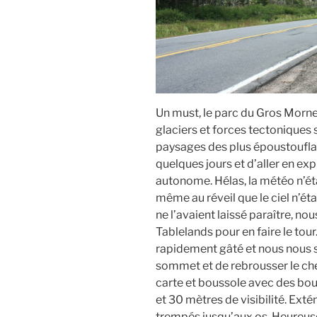
Un must, le parc du Gros Morne
glaciers et forces tectoniques 
paysages des plus époustouflan
quelques jours et d’aller en ex
autonome. Hélas, la météo n’éta
même au réveil que le ciel n’ét
ne l’avaient laissé paraître, no
Tablelands pour en faire le tour
rapidement gâté et nous nous 
sommet et de rebrousser le che
carte et boussole avec des bou
et 30 mètres de visibilité. Exté
trempés jusqu’aux os. Heureuse