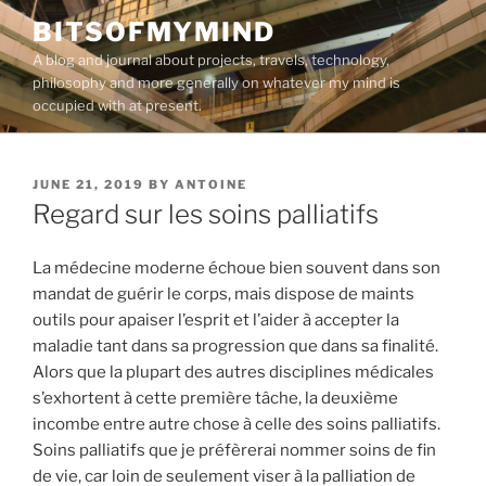
Skip
BITSOFMYMIND
to
A blog and journal about projects, travels, technology,
content
philosophy and more generally on whatever my mind is
occupied with at present.
POSTED
JUNE 21, 2019
BY
ANTOINE
ON
Regard sur les soins palliatifs
La médecine moderne échoue bien souvent dans son
mandat de guérir le corps, mais dispose de maints
outils pour apaiser l’esprit et l’aider à accepter la
maladie tant dans sa progression que dans sa finalité.
Alors que la plupart des autres disciplines médicales
s’exhortent à cette première tâche, la deuxième
incombe entre autre chose à celle des soins palliatifs.
Soins palliatifs que je préfèrerai nommer soins de fin
de vie, car loin de seulement viser à la palliation de