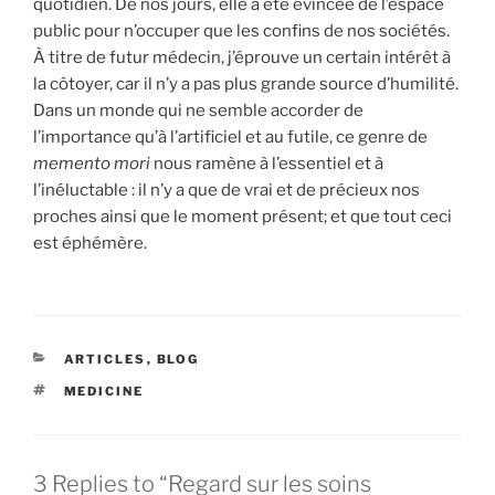
quotidien. De nos jours, elle a été évincée de l’espace
public pour n’occuper que les confins de nos sociétés.
À titre de futur médecin, j’éprouve un certain intérêt à
la côtoyer, car il n’y a pas plus grande source d’humilité.
Dans un monde qui ne semble accorder de
l’importance qu’à l’artificiel et au futile, ce genre de
memento mori
nous ramène à l’essentiel et à
l’inéluctable : il n’y a que de vrai et de précieux nos
proches ainsi que le moment présent; et que tout ceci
est éphémère.
CATEGORIES
ARTICLES
,
BLOG
TAGS
MEDICINE
3 Replies to “Regard sur les soins