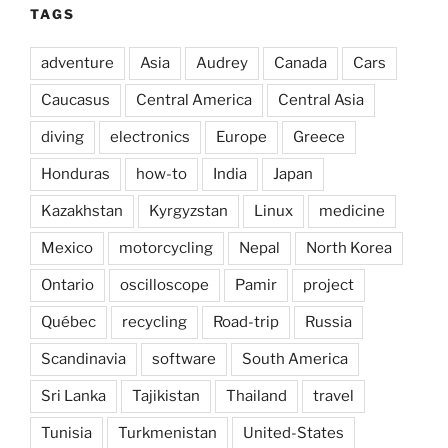
TAGS
adventure
Asia
Audrey
Canada
Cars
Caucasus
Central America
Central Asia
diving
electronics
Europe
Greece
Honduras
how-to
India
Japan
Kazakhstan
Kyrgyzstan
Linux
medicine
Mexico
motorcycling
Nepal
North Korea
Ontario
oscilloscope
Pamir
project
Québec
recycling
Road-trip
Russia
Scandinavia
software
South America
Sri Lanka
Tajikistan
Thailand
travel
Tunisia
Turkmenistan
United-States