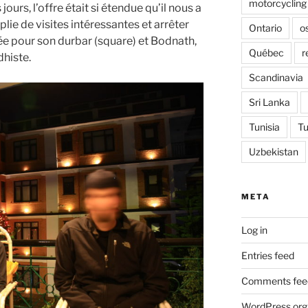
motorcycling
urs, l’offre était si étendue qu’il nous a
lie de visites intéressantes et arrêter
Ontario
o
ée pour son durbar (square) et Bodnath,
Québec
r
dhiste.
Scandinavia
Sri Lanka
Tunisia
Tu
Uzbekistan
META
Log in
Entries feed
Comments fee
WordPress.org