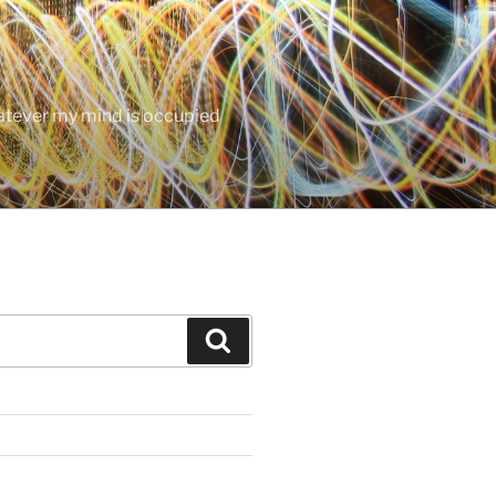
hatever my mind is occupied
Search