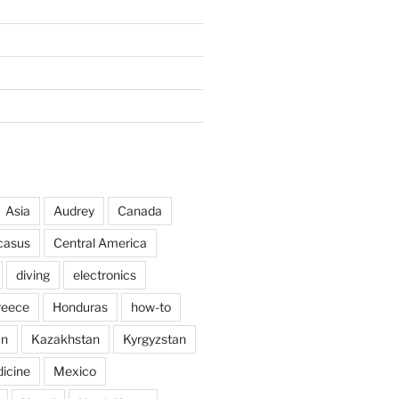
Asia
Audrey
Canada
casus
Central America
diving
electronics
reece
Honduras
how-to
an
Kazakhstan
Kyrgyzstan
icine
Mexico