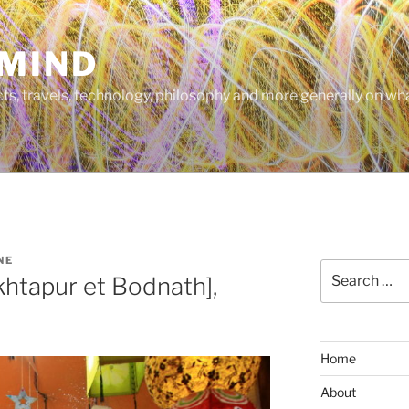
MIND
cts, travels, technology, philosophy and more generally on w
NE
Search
htapur et Bodnath],
for:
Home
About