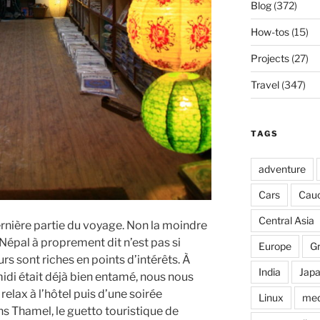
Blog
(372)
How-tos
(15)
Projects
(27)
Travel
(347)
TAGS
adventure
Cars
Cau
Central Asia
rnière partie du voyage. Non la moindre
u Népal à proprement dit n’est pas si
Europe
G
rs sont riches en points d’intérêts. À
India
Jap
idi était déjà bien entamé, nous nous
lax à l’hôtel puis d’une soirée
Linux
med
ns Thamel, le guetto touristique de