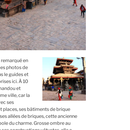
a remarqué en
 les photos de
s le guides et
rises ici. À 10
tmandou et
e ville, car la
vec ses
t places, ses bâtiments de brique
ses allées de briques, cette ancienne
pole du charme. Grosse ombre au