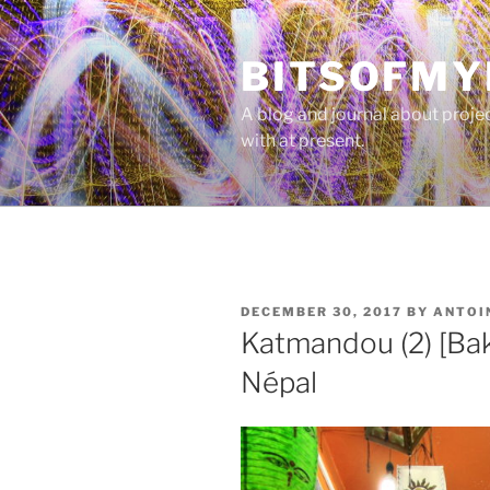
Skip
to
BITSOFMY
content
A blog and journal about proje
with at present.
POSTED
DECEMBER 30, 2017
BY
ANTOI
ON
Katmandou (2) [Bak
Népal