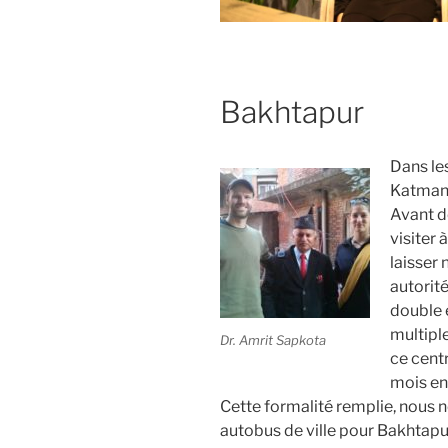
Bakhtapur
Dans le
Katmand
Avant de
visiter 
laisser 
autorit
double 
multipl
Dr. Amrit Sapkota
ce cent
mois ent
Cette formalité remplie, nous 
autobus de ville pour Bakhtapur