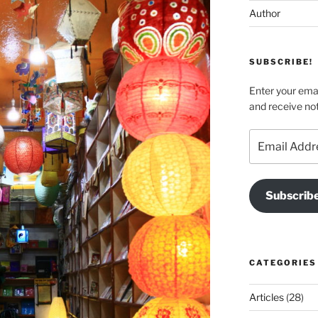
Author
SUBSCRIBE!
Enter your emai
and receive not
Email
Address
Subscrib
CATEGORIES
Articles
(28)