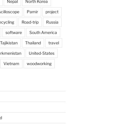
Nepal
North Korea
scilloscope
Pamir
project
ecycling
Road-trip
Russia
software
South America
Tajikistan
Thailand
travel
rkmenistan
United-States
Vietnam
woodworking
d