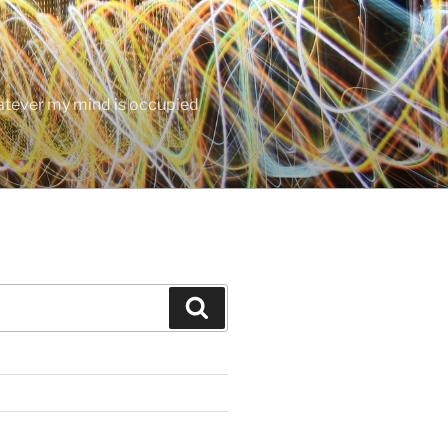
hatever my mind is occupied
Search