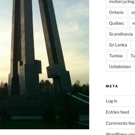
motorcycling
Ontario
o
Québec
r
Scandinavia
Sri Lanka
Tunisia
Tu
Uzbekistan
META
Log in
Entries feed
Comments fee
WordPress.org