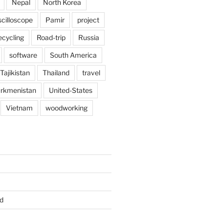
Nepal
North Korea
scilloscope
Pamir
project
ecycling
Road-trip
Russia
software
South America
Tajikistan
Thailand
travel
rkmenistan
United-States
Vietnam
woodworking
d