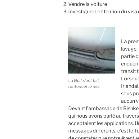
Vendre la voiture
Investiguer l’obtention du visa
La premi
lavage, 
partie 
enquérir
transit
Lorsque
La Golf s’est fait
Irlandai
renfoncer le nez
sous pré
aucun vi
Devant l’ambassade de Bishkek, 
qui nous avons parlé au travers
acceptaient les applications. 
messages différents, c’est le T
de constater que notre éventuel