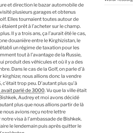
ture et direction le bazar automobile de
visité plusieurs garages et obtenus
lf. Elles tournaient toutes autour de
étaient prêt à l’acheter sur le champ.
s. Il y a trois ans, ça l’aurait été le cas,
one douanière entre le Kirghizistan, le
t établi un régime de taxation pour les
emment tout à l’avantage de la Russie,
qui produit des véhicules et où il y a des
e. Dans le cas de la Golf, on parle d’à
 kirghize; nous allions donc la vendre
c’était trop peu. D’autant plus qu’à
 avait parlé de 3000
. Vu que la ville était
e Bishkek, Audrey et moi avons décidé
autant plus que nous allions partir de là
e nous avions reçu notre lettre
r notre visa à l’ambassade de Bishkek.
aire le lendemain puis après quitter le