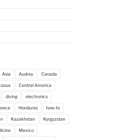
Asia
Audrey
Canada
casus
Central America
diving
electronics
reece
Honduras
how-to
an
Kazakhstan
Kyrgyzstan
icine
Mexico