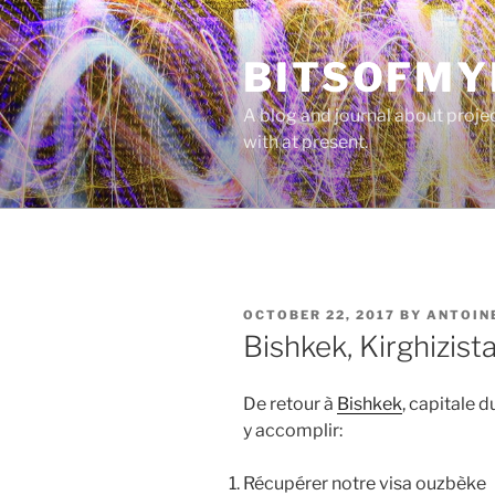
Skip
to
BITSOFMY
content
A blog and journal about proje
with at present.
POSTED
OCTOBER 22, 2017
BY
ANTOIN
ON
Bishkek, Kirghizista
De retour à
Bishkek
, capitale d
y accomplir:
Récupérer notre visa ouzbèke