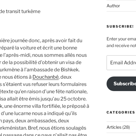
Author
 de transit turkème
SUBSCRIBE!
Enter your emai
ère journée donc, après avoir fait du
and receive not
réparé la voiture et écrit une bonne
de l’après-midi, nous sommes allés nous
Email
 de la possibilité d’obtenir un visa de
Address
 turkmène à l’ambassade de Bishkek.
 nous étions à
Douchanbé
, deux
Subscrib
s s’étaient vus refuser leurs formulaires
texte qu’en raison d’une fête nationale,
sa allait être émis jusqu’au 25 octobre.
une énorme villa fortifiée, le préposé à
CATEGORIES
 d’une lucarne nous a indiqué qu’ils
Un pays, deux ambassades, deux
Articles
(28)
urkménistan. Bref, nous étions soulagés
 passage dans ce pays n’allait pas être