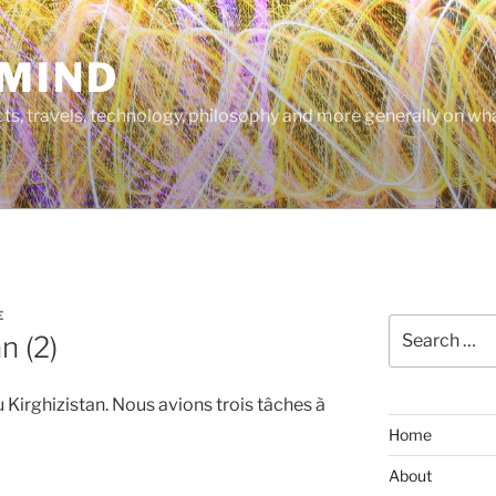
MIND
cts, travels, technology, philosophy and more generally on w
E
Search
n (2)
for:
u Kirghizistan. Nous avions trois tâches à
Home
About