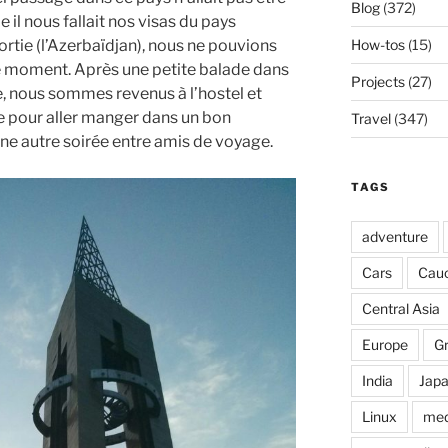
Blog
(372)
l nous fallait nos visas du pays
How-tos
(15)
ortie (l’Azerbaïdjan), nous ne pouvions
ce moment. Après une petite balade dans
Projects
(27)
e, nous sommes revenus à l’hostel et
e pour aller manger dans un bon
Travel
(347)
une autre soirée entre amis de voyage.
TAGS
adventure
Cars
Cau
Central Asia
Europe
G
India
Jap
Linux
med