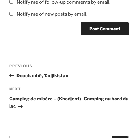
Notify me of follow-up comments by email.
Notify me of new posts by email.
Post
Previous
PREVIOUS
navigation
Post
Douchanbé, Tadjikistan
Next
NEXT
Post
Camping de misère – (Khodjent)- Camping au bord du
lac