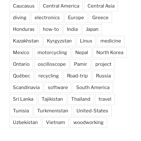
Caucasus
Central America
Central Asia
diving
electronics
Europe
Greece
Honduras
how-to
India
Japan
Kazakhstan
Kyrgyzstan
Linux
medicine
Mexico
motorcycling
Nepal
North Korea
Ontario
oscilloscope
Pamir
project
Québec
recycling
Road-trip
Russia
Scandinavia
software
South America
Sri Lanka
Tajikistan
Thailand
travel
Tunisia
Turkmenistan
United-States
Uzbekistan
Vietnam
woodworking