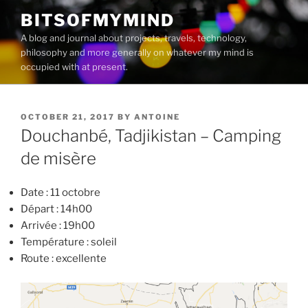
Skip
BITSOFMYMIND
to
A blog and journal about projects, travels, technology,
content
philosophy and more generally on whatever my mind is
occupied with at present.
POSTED
OCTOBER 21, 2017
BY
ANTOINE
ON
Douchanbé, Tadjikistan – Camping
de misère
Date : 11 octobre
Départ : 14h00
Arrivée : 19h00
Température : soleil
Route : excellente