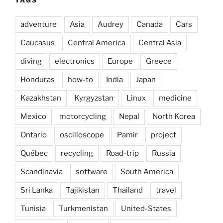
TAGS
adventure
Asia
Audrey
Canada
Cars
Caucasus
Central America
Central Asia
diving
electronics
Europe
Greece
Honduras
how-to
India
Japan
Kazakhstan
Kyrgyzstan
Linux
medicine
Mexico
motorcycling
Nepal
North Korea
Ontario
oscilloscope
Pamir
project
Québec
recycling
Road-trip
Russia
Scandinavia
software
South America
Sri Lanka
Tajikistan
Thailand
travel
Tunisia
Turkmenistan
United-States