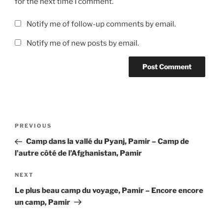
for the next time I comment.
Notify me of follow-up comments by email.
Notify me of new posts by email.
Post
Previous
PREVIOUS
navigation
Post
Camp dans la vallé du Pyanj, Pamir – Camp de
l’autre côté de l’Afghanistan, Pamir
Next
NEXT
Post
Le plus beau camp du voyage, Pamir – Encore encore
un camp, Pamir