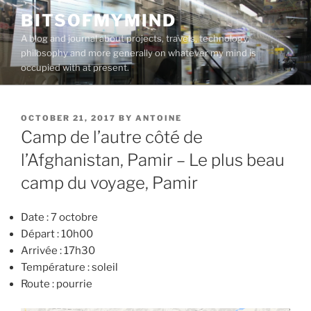
Skip
BITSOFMYMIND
to
A blog and journal about projects, travels, technology,
content
philosophy and more generally on whatever my mind is
occupied with at present.
POSTED
OCTOBER 21, 2017
BY
ANTOINE
ON
Camp de l’autre côté de
l’Afghanistan, Pamir – Le plus beau
camp du voyage, Pamir
Date : 7 octobre
Départ : 10h00
Arrivée : 17h30
Température : soleil
Route : pourrie