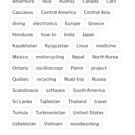
adventure
Asia
Audrey
Canada
Cars
Caucasus
Central America
Central Asia
diving
electronics
Europe
Greece
Honduras
how-to
India
Japan
Kazakhstan
Kyrgyzstan
Linux
medicine
Mexico
motorcycling
Nepal
North Korea
Ontario
oscilloscope
Pamir
project
Québec
recycling
Road-trip
Russia
Scandinavia
software
South America
Sri Lanka
Tajikistan
Thailand
travel
Tunisia
Turkmenistan
United-States
Uzbekistan
Vietnam
woodworking