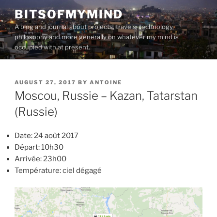
Skip
BITSOFMYMIND
to
A blog and journal about projects, travels, technology,
content
philosophy and more generally on whatever my mind is
occupied with at present.
POSTED
AUGUST 27, 2017
BY
ANTOINE
ON
Moscou, Russie – Kazan, Tatarstan
(Russie)
Date: 24 août 2017
Départ: 10h30
Arrivée: 23h00
Température: ciel dégagé