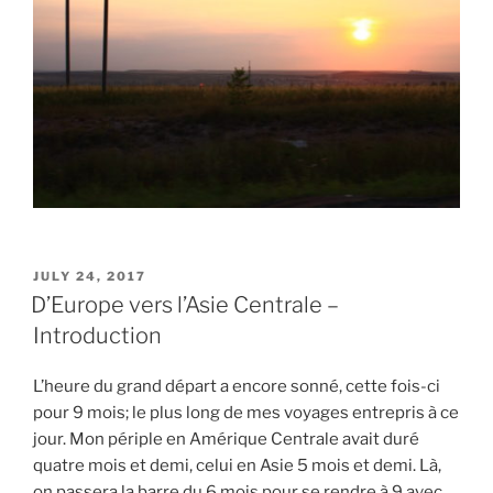
POSTED
JULY 24, 2017
ON
D’Europe vers l’Asie Centrale –
Introduction
L’heure du grand départ a encore sonné, cette fois-ci
pour 9 mois; le plus long de mes voyages entrepris à ce
jour. Mon périple en Amérique Centrale avait duré
quatre mois et demi, celui en Asie 5 mois et demi. Là,
on passera la barre du 6 mois pour se rendre à 9 avec