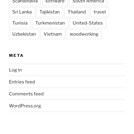
Scandinavia
software
South America
Sri Lanka
Tajikistan
Thailand
travel
Tunisia
Turkmenistan
United-States
Uzbekistan
Vietnam
woodworking
META
Log in
Entries feed
Comments feed
WordPress.org