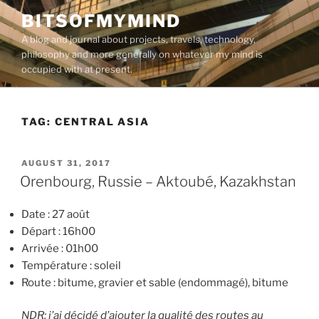
Skip
BITSOFMYMIND
to
A blog and journal about projects, travels, technology,
content
philosophy and more generally on whatever my mind is
occupied with at present.
TAG:
CENTRAL ASIA
POSTED
AUGUST 31, 2017
ON
Orenbourg, Russie – Aktoubé, Kazakhstan
Date : 27 août
Départ : 16h00
Arrivée : 01h00
Température : soleil
Route : bitume, gravier et sable (endommagé), bitume
NDR: j’ai décidé d’ajouter la qualité des routes au